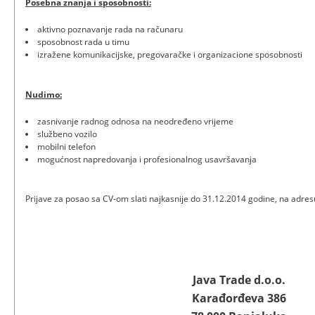
Posebna znanja i sposobnosti:
aktivno poznavanje rada na računaru
sposobnost rada u timu
izražene komunikacijske, pregovaračke i organizacione sposobnosti
Nudimo:
zasnivanje radnog odnosa na neodređeno vrijeme
službeno vozilo
mobilni telefon
mogućnost napredovanja i profesionalnog usavršavanja
Prijave za posao sa CV-om slati najkasnije do 31.12.2014 godine, na adres
Java Trade d.o.o.
Karađorđeva 386