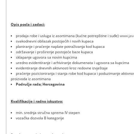
Opis posla i zadaci:
prodaja robe i usluga iz asortimana (kućne potrepštine i suđe)
www.jav
svakodnevni obilazak postojećih i novih kupaca
planiranje i praćenje naplate potraživanja kod kupaca
održavanje i proširenje postojeće baze kupaca
sklapanje ugovora sa novim kupcima
uredno evidentiranje i arhiviranje dokumenata i ugovora sa kupcima
evidentiranje dnevnih aktivnosti kroz redovne izvještaje
praćenje pozicioniranja i stanja robe kod kupaca i poduzimanje aktivno
proizvoda iz asortimana
Područje rada; Hercegovina
Kvalifikacije i radno iskustvo:
min. srednja stručna sprema IV stepen
vozačka dozvola B kategorije