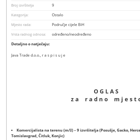
9
Broj izvršitelja
Ostalo
Kategorija:
Područje cijele BiH
Mjesto rada:
određeno/neodređeno
Vrsta radnog odnosa:
Detaljno o natječaju:
Java Trade d.o.o., r a s p i s u j e
O G L A S
z a r a d n o m j e s t 
Komercijalista na terenu (m/ž) – 9 izvršitelja (Posušje, Gacko, Herc
Tomislavgrad, Čitluk, Konjic)