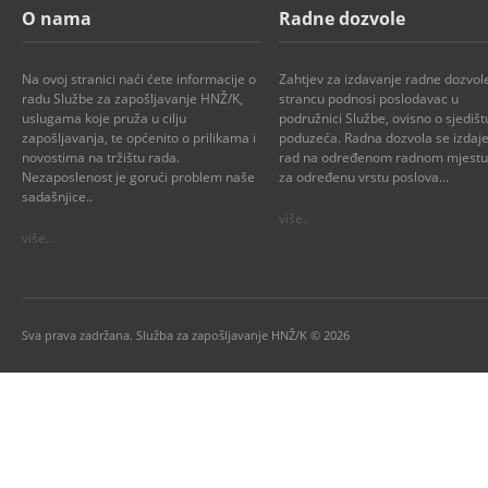
O nama
Radne dozvole
Na ovoj stranici naći ćete informacije o
Zahtjev za izdavanje radne dozvol
radu Službe za zapošljavanje HNŽ/K,
strancu podnosi poslodavac u
uslugama koje pruža u cilju
podružnici Službe, ovisno o sjedišt
zapošljavanja, te općenito o prilikama i
poduzeća. Radna dozvola se izdaje
novostima na tržištu rada.
rad na određenom radnom mjestu i
Nezaposlenost je gorući problem naše
za određenu vrstu poslova...
sadašnjice..
više..
više..
Sva prava zadržana. Služba za zapošljavanje HNŽ/K © 2026