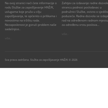
Na ovoj stranici naći ćete informacije o
Zahtjev za izdavanje radne dozvol
radu Službe za zapošljavanje HNŽ/K,
strancu podnosi poslodavac u
uslugama koje pruža u cilju
podružnici Službe, ovisno o sjedišt
zapošljavanja, te općenito o prilikama i
poduzeća. Radna dozvola se izdaje
novostima na tržištu rada.
rad na određenom radnom mjestu i
Nezaposlenost je gorući problem naše
za određenu vrstu poslova...
sadašnjice..
više..
više..
Sva prava zadržana. Služba za zapošljavanje HNŽ/K © 2026