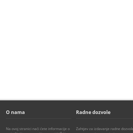
O nama
Radne dozvole
Na ovoj stranici naći ćete informacije o
Zahtjev za izdavanje radne dozvol