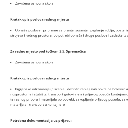
Završena osnovna škola
Kratak opis poslova radnog mjesta
Obnaša poslove i pripreme za pranje, sušenje i peglanje rublja, posteljin
strojeva i radnog prostora, po potrebi obnaša i druge poslove i zadatke iz
Za radno mjesto pod točkom 3.5. Spremačica
Završena osnovna škola
Kratak opis poslova radnog mjesta
higijensko održavanje (čišćenje i dezinficiranje) svih površina bolesničk
nusprostorija i stubišta, transport gotovih jela i prljavog posuđa kontejne
te raznog pribora i materijala po potrebi, sakupljanje prljavog posuđa, s
materijala i transport u kontejnere
Potrebna dokumentacija uz prijavu: