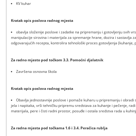
KV kuhar
Kratak opis poslova radnog mjesta
obavlja složenije poslove i zadatke na pripremanju i gotovljenju svih vrst
manipulacije sirovina i materijala za spremanje hrane, dozira i sastavlja z
odgovarajućih recepta, kontrolira tehnološki proces gotovljenja (kuhanje, pe
Za radno mjesto pod točkom 3.3. Pomoćni djelatnik
Završena osnovna škola
Kratak opis poslova radnog mjesta
Obavlja jednostavnije poslove i pomaže kuharu u pripremanju i obradi si
jela i napitaka, vrši tehničku pripremu sredstava za kuhanje i pečenje, rad
materijala, pere i čisti radni prostor, posuđe i ostala sredstva rada u kuhinj
Za radna mjesta pod točkama 1.6 i 3.4. Peračica rublja