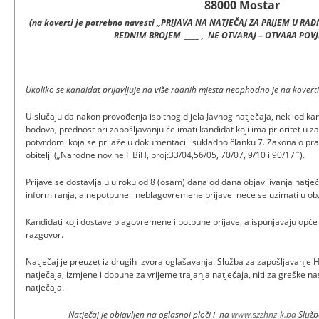
88000 Mostar
(na koverti je potrebno navesti „PRIJAVA NA NATJEČAJ ZA PRIJEM U 
REDNIM BROJEM ____ , NE OTVARAJ – OTVARA POV
Ukoliko se kandidat prijavljuje na više radnih mjesta neophodno je na koverti 
U slučaju da nakon provođenja ispitnog dijela Javnog natječaja, neki od ka
bodova, prednost pri zapošljavanju će imati kandidat koji ima prioritet u z
potvrdom koja se prilaže u dokumentaciji sukladno članku 7. Zakona o prav
obitelji (
„
Narodne novine F BiH, broj:33/04,56/05, 70/07, 9/10 i 90/17
˝
).
Prijave se dostavljaju u roku od 8 (osam) dana od dana objavljivanja natje
informiranja, a nepotpune i neblagovremene prijave neće se uzimati u obz
Kandidati koji dostave blagovremene i potpune prijave, a ispunjavaju opće 
razgov
Natječaj je preuzet iz drugih izvora oglašavanja. Služba za zapošljavanj
natječaja, izmjene i dopune za vrijeme trajanja natječaja, niti za greške n
natječaja.
Natječaj je objavljen na oglasnoj ploči i na
www.szzhnz-k.ba
Služb