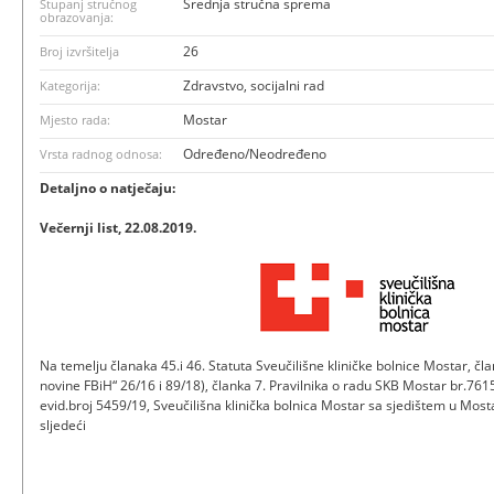
Srednja stručna sprema
Stupanj stručnog
obrazovanja:
26
Broj izvršitelja
Zdravstvo, socijalni rad
Kategorija:
Mostar
Mjesto rada:
Određeno/Neodređeno
Vrsta radnog odnosa:
Detaljno o natječaju:
Večernji list, 22.08.2019.
Na temelju članaka 45.i 46. Statuta Sveučilišne kliničke bolnice Mostar, č
novine FBiH“ 26/16 i 89/18), članka 7. Pravilnika o radu SKB Mostar br.761
evid.broj 5459/19, Sveučilišna klinička bolnica Mostar sa sjedištem u Mostar
sljedeći