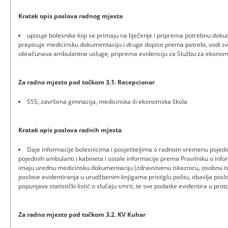
Kratak opis poslova radnog mjesta
upisuje bolesnike koji se primaju na liječenje i priprema potrebnu dokum
prepisuje medicinsku dokumentaciju i druge dopise prema potrebi, vodi sve 
obračunava ambulantne usluge, priprema evidenciju za Službu za ekono
Za radno mjesto pod točkom 3.1. Recepcionar
SSS; završena gimnazija, medicinska ili ekonomska škola
Kratak opis poslova radnih mjesta
Daje informacije bolesnicima i posjetiteljima o radnom vremenu pojedini
pojedinih ambulanti i kabineta i ostale informacije prema Pravilniku o infor
imaju urednu medicinsku dokumentaciju (zdravstvenu iskaznicu, osobnu iska
poslove evidentiranja u urudžbenim knjigama pristiglu poštu, obavlja poslo
popunjava statistički listić o slučaju smrti, te sve podatke evidentira u prot
Za radno mjesto pod točkom 3.2. KV Kuhar