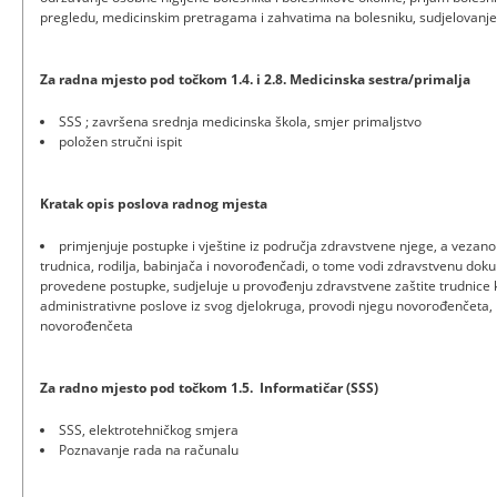
pregledu, medicinskim pretragama i zahvatima na bolesniku, sudjelovanje
Za radna mjesto pod točkom 1.4. i 2.8. Medicinska sestra/primalja
SSS ; završena srednja medicinska škola, smjer primaljstvo
položen stručni ispit
Kratak opis poslova radnog mjesta
primjenjuje postupke i vještine iz područja zdravstvene njege, a vezan
trudnica, rodilja, babinjača i novorođenčadi, o tome vodi zdravstvenu dok
provedene postupke, sudjeluje u provođenju zdravstvene zaštite trudnice k
administrativne poslove iz svog djelokruga, provodi njegu novorođenčeta
novorođenčeta
Za radno mjesto pod točkom 1.5. Informatičar (SSS)
SSS, elektrotehničkog smjera
Poznavanje rada na računalu