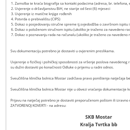
Zamolba te kraća biografija sa kontakt podacima (adresa, br. telefona, e
Uvjerenje o državljanstvu BiH, ne starije od šest (6) mjeseci
Uvjerenje iz matične knjige rođenih
Potvrda o prebivalištu (CIPS)
Dokaz o posjedovanju stručne spreme tj.svjedodžba o završnom ispitu i
Dokaz o položenom stručnom ispitu (ukoliko je traženo za navedeno ra
Dokaz o poznavanju rada na računalu (ukoliko je traženo za navedeno 
Svu dokumentaciju potrebno je dostaviti u ovjerenim preslikama.
Uvjerenje o fizičkoj i psihičkoj sposobnosti za vršenje poslova navedenog 
su dužni dostaviti po konačnosti Odluke o prijemu u radni odnos.
Sveučilišna klinička bolnica Mostar zadržava pravo poništenja natječaja b
Sveučilišna klinička bolnica Mostar nije u obvezi vraćanja dokumentacije ko
Prijavu na natječaj potrebno je dostaviti preporučenom poštom ili izravno
ZATVORENOJ KOVERTI - na adresu:
SKB Mostar
Kralja Tvrtka bb