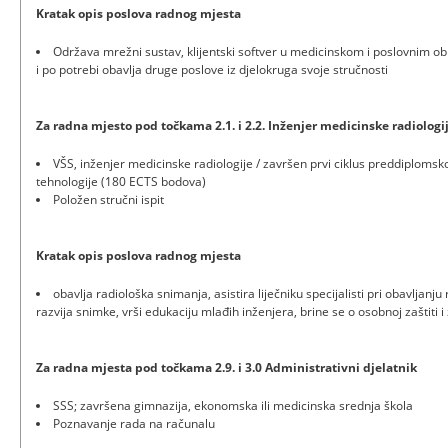
Kratak opis poslova radnog mjesta
Održava mrežni sustav, klijentski softver u medicinskom i poslovnim o
i po potrebi obavlja druge poslove iz djelokruga svoje stručnosti
Za radna mjesto pod točkama 2.1. i 2.2. Inženjer medicinske radiologi
VŠS, inženjer medicinske radiologije / završen prvi ciklus preddiplomsk
tehnologije (180 ECTS bodova)
Položen stručni ispit
Kratak opis poslova radnog mjesta
obavlja radiološka snimanja, asistira liječniku specijalisti pri obavljanju
razvija snimke, vrši edukaciju mlađih inženjera, brine se o osobnoj zaštiti i 
Za radna mjesta pod točkama 2.9. i 3.0 Administrativni djelatnik
SSS; završena gimnazija, ekonomska ili medicinska srednja škola
Poznavanje rada na računalu