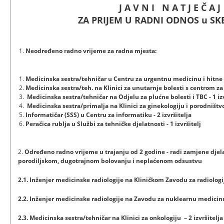
J A V N I N A T J E Č A J
ZA PRIJEM U RADNI ODNOS u SK
Neodređeno radno vrijeme za radna mjesta:
Medicinska sestra/tehničar u Centru za urgentnu medicinu i hitne p
Medicinska sestra/teh. na Klinici za unutarnje bolesti s centrom za di
Medicinska sestra/tehničar na Odjelu za plućne bolesti i TBC - 1 izv
Medicinska sestra/primalja na Klinici za ginekologiju i porodništvo 
Informatičar (SSS) u Centru za informatiku - 2 izvršitelja
Peračica rublja u Službi za tehničke djelatnosti - 1 izvršitelj
2.
Određeno radno vrijeme u trajanju od 2 godine - radi zamjene djela
porodiljskom, dugotrajnom bolovanju i neplaćenom odsustvu
2.1. Inženjer medicinske radiologije na Kliničkom Zavodu za radiologiju
2.2. Inženjer medicinske radiologije na Zavodu za nuklearnu medicinu 
2.3. Medicinska sestra/tehničar na Klinici za onkologiju – 2 izvršitelja