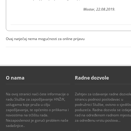
Mostar, 22.08.2019.
Ovaj natječaj nema mogućnosti za online prijavu
O nama
Radne dozvole
Na ovoj stranici naći ćete informacije o
Zahtjev za izdavanje radne dozvol
radu Službe za zapošljavanje HNŽ/K,
strancu podnosi poslodavac u
uslugama koje pruža u cilju
podružnici Službe, ovisno o sjedišt
zapošljavanja, te općenito o prilikama i
poduzeća. Radna dozvola se izdaje
novostima na tržištu rada.
rad na određenom radnom mjestu i
Nezaposlenost je gorući problem naše
za određenu vrstu poslova...
sadašnjice..