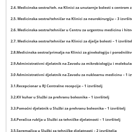
2.4. Medicinska sestra/teh. na Klinici za unutarnje bolesti s centrom za
2.5. Medicinska sestra/tehničar na Klinici za neurokirurgiju – 3 izvršit
2.6. Medicinska sestra/tehničar u Centru za urgentnu medicinu i hitn
2.7. Medicinska sestra/tehničar na Klinici za dječje bolesti – 1 izvršitel
2.8.Medicinska sestra/primalja na Klinici za ginekologiju i porodništvo 
2.9.Administrativni djelatnik na Zavodu za mikrobiologiju i molekularn
3.0 Administrativni djelatnik na Zavodu za nuklearnu medicinu – 1 izv
3.1.Recepcionar u RJ Centralne recepcije – 1 izvršitelj
3.2.KV kuhar u Službi za prehranu bolesnika – 1 izvršitelj
3.3.Pomoćni djelatnik u Službi za prehranu bolesnika – 1 izvršitelj
3.4.Peračica rublja u Službi za tehničke djelatnosti – 1 izvršitelj
3.5.Spremačica u Službi za tehničke djelatnosti – 2 izvršitelja