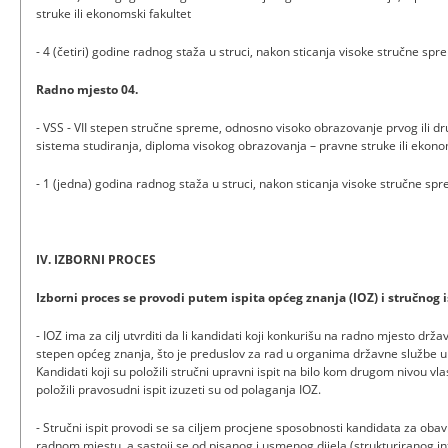
struke ili ekonomski fakultet
- 4 (četiri) godine radnog staža u struci, nakon sticanja visoke stručne sp
Radno mjesto 04.
- VSS - VII stepen stručne spreme, odnosno visoko obrazovanje prvog ili dru
sistema studiranja, diploma visokog obrazovanja – pravne struke ili ekono
- 1 (jedna) godina radnog staža u struci, nakon sticanja visoke stručne sp
IV. IZBORNI PROCES
Izborni proces se provodi putem ispita općeg znanja (IOZ) i stručnog i
- IOZ ima za cilj utvrditi da li kandidati koji konkurišu na radno mjesto dr
stepen općeg znanja, što je preduslov za rad u organima državne službe u
Kandidati koji su položili stručni upravni ispit na bilo kom drugom nivou vlas
položili pravosudni ispit izuzeti su od polaganja IOZ.
- Stručni ispit provodi se sa ciljem procjene sposobnosti kandidata za ob
radnom mjestu, a sastoji se od pisanog i usmenog dijela (strukturiranog i