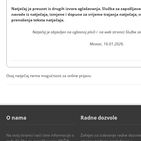
Natječaj je preuzet iz drugih izvora oglašavanja. Služba za zapošlja
navode iz natječaja, izmjene i dopune za vrijeme trajanja natječaja, n
prenošenja teksta natječaja.
Natječaj je objavljen na oglasnoj ploči i na web stranici Službe
Mostar, 16.01.2026.
Ovaj natječaj nema mogućnosti za online prijavu
O nama
Radne dozvole
Na ovoj stranici naći ćete informacije o
Zahtjev za izdavanje radne dozvol
radu Službe za zapošljavanje HNŽ/K,
strancu podnosi poslodavac u