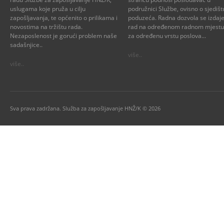
uslugama koje pruža u cilju
podružnici Službe, ovisno o sjedišt
zapošljavanja, te općenito o prilikama i
poduzeća. Radna dozvola se izdaje
novostima na tržištu rada.
rad na određenom radnom mjestu i
Nezaposlenost je gorući problem naše
za određenu vrstu poslova...
sadašnjice..
više..
više..
Sva prava zadržana. Služba za zapošljavanje HNŽ/K © 2026