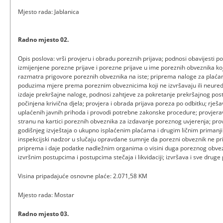
Mjesto rada: Jablanica
Radno mjesto 02.
Opis poslova: vrši provjeru i obradu poreznih prijava; podnosi obavijesti
izmijenjene porezne prijave i porezne prijave u ime poreznih obveznika koji
razmatra prigovore poreznih obveznika na iste; priprema naloge za plaćan
poduzima mjere prema poreznim obveznicima koji ne izvršavaju ili neure
izdaje prekršajne naloge, podnosi zahtjeve za pokretanje prekršajnog post
počinjena krivična djela; provjera i obrada prijava poreza po odbitku; rje
uplaćenih javnih prihoda i provodi potrebne zakonske procedure; provjera
stranu na kartici poreznih obveznika za izdavanje poreznog uvjerenja; pro
godišnjeg izvještaja o ukupno isplaćenim plaćama i drugim ličnim primanji
inspekcijski nadzor u slučaju opravdane sumnje da porezni obveznik ne pr
priprema i daje podatke nadležnim organima o visini duga poreznog obvezn
izvršnim postupcima i postupcima stečaja i likvidaciji; izvršava i sve drug
Visina pripadajuće osnovne plaće: 2.071,58 KM
Mjesto rada: Mostar
Radno mjesto 03.