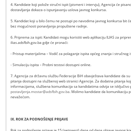
4. Kandidate koji polože stručni ispit (pismeni i intervju), Agencija će pisan
dostavljanja dokaza o ispunjavanju uslova javnog konkursa.
5. Kandidat koji u bilo čemu ne postupi po navodima javnog konkursa bit ć
bez mogućnosti ponavljanja propuštene radnje.
6. Priprema za ispit: Kandidati mogu koristiti web aplikaciju ILIAS za pripre
ilias.adsfbih.gov.ba gdje će pronaći:
- Pristup materijalima – Vodič za polaganje ispita općeg znanja i stručnog i
- Simulaciju ispita – Probni testovi dostupni online.
7. Agencija za državnu službu Federacije BiH obavještava kandidate da su
pitanja dostupni na službenoj web stranici Agencije. Za dodatna pitanja k
informacijama, službena komunikacija sa kandidatima odvija se isključivo
postavljenja.mostar@adsfbih.gov.ba
. Molimo kandidate da komunikaciju 
nevažećom.
IX. ROK ZA PODNOŠENJE PRIJAVE
Rok za podnošenje prijave je 15 (petnaest) dana od dana objave javnog 