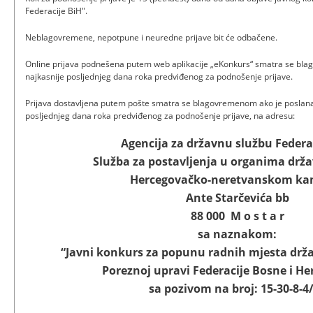
Federacije BiH".
Neblagovremene, nepotpune i neuredne prijave bit će odbačene.
Online prijava podnešena putem web aplikacije „eKonkurs“ smatra se bl
najkasnije posljednjeg dana roka predviđenog za podnošenje prijave.
Prijava dostavljena putem pošte smatra se blagovremenom ako je poslan
posljednjeg dana roka predviđenog za podnošenje prijave, na adresu:
Agencija za državnu službu Federa
Služba za postavljenja u organima drža
Hercegovačko-neretvanskom ka
Ante Starčevića bb
88 000 M o s t a r
sa naznakom:
“Javni konkurs za popunu radnih mjesta drž
Poreznoj upravi Federacije Bosne i He
sa pozivom na broj: 15-30-8-4