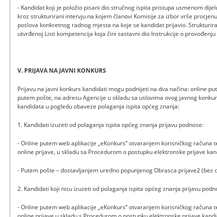
- Kandidat koji je položio pisani dio stručnog ispita pristupa usmenom dijel
kroz strukturirani intervju na kojem članovi Komisije za izbor vrše procje
poslova konkretnog radnog mjesta na koje se kandidat prijavio. Strukturira
utvrđenoj Listi kompetencija koja čini sastavni dio Instrukcije o provođenju 
V. PRIJAVA NA JAVNI KONKURS
Prijavu na javni konkurs kandidati mogu podnijeti na dva načina: online put
putem pošte, na adresu Agencije u skladu sa uslovima ovog javnog konku
kandidata u pogledu obaveze polaganja ispita općeg znanja:
1. Kandidati izuzeti od polaganja ispita općeg znanja prijavu podnose:
- Online putem web aplikacije „eKonkurs“ otvaranjem korisničkog računa
online prijave, u skladu sa Procedurom o postupku elektronske prijave kan
- Putem pošte – dostavljanjem uredno popunjenog Obrasca prijave2 (bez 
2. Kandidati koji nisu izuzeti od polaganja ispita općeg znanja prijavu podn
- Online putem web aplikacije „eKonkurs“ otvaranjem korisničkog računa
online prijave u skladu s Procedurom o postupku elektronske prijave kand