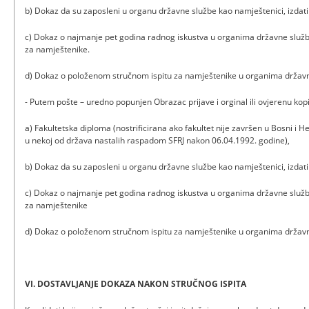
b) Dokaz da su zaposleni u organu državne službe kao namještenici, izdat
c) Dokaz o najmanje pet godina radnog iskustva u organima državne služb
za namještenike.
d) Dokaz o položenom stručnom ispitu za namještenike u organima državn
- Putem pošte – uredno popunjen Obrazac prijave i orginal ili ovjerenu kopi
a) Fakultetska diploma (nostrificirana ako fakultet nije završen u Bosni i H
u nekoj od država nastalih raspadom SFRJ nakon 06.04.1992. godine),
b) Dokaz da su zaposleni u organu državne službe kao namještenici, izdat
c) Dokaz o najmanje pet godina radnog iskustva u organima državne služb
za namještenike
d) Dokaz o položenom stručnom ispitu za namještenike u organima držav
VI. DOSTAVLJANJE DOKAZA NAKON STRUČNOG ISPITA