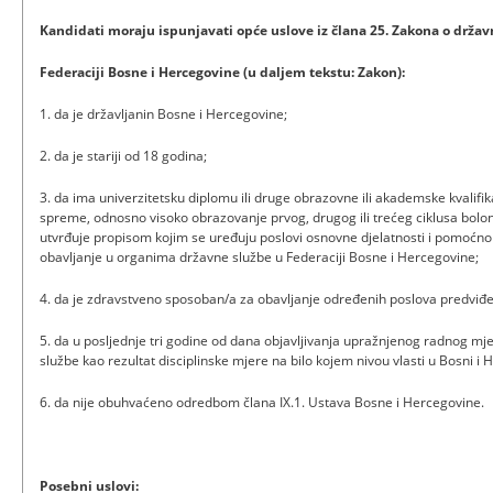
Kandidati moraju ispunjavati opće uslove iz člana 25. Zakona o držav
Federaciji Bosne i Hercegovine (u daljem tekstu: Zakon):
1. da je državljanin Bosne i Hercegovine;
2. da je stariji od 18 godina;
3. da ima univerzitetsku diplomu ili druge obrazovne ili akademske kvalifi
spreme, odnosno visoko obrazovanje prvog, drugog ili trećeg ciklusa bolon
utvrđuje propisom kojim se uređuju poslovi osnovne djelatnosti i pomoćno t
obavljanje u organima državne službe u Federaciji Bosne i Hercegovine;
4. da je zdravstveno sposoban/a za obavljanje određenih poslova predviđe
5. da u posljednje tri godine od dana objavljivanja upražnjenog radnog mje
službe kao rezultat disciplinske mjere na bilo kojem nivou vlasti u Bosni i 
6. da nije obuhvaćeno odredbom člana IX.1. Ustava Bosne i Hercegovine.
Posebni uslovi: