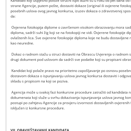
Kandidati koji uspješno polože stručni ispit dužni su u roku od pet dana o
strane Agencije, putem pošte, dostaviti dokaze (original ili ovjerene fotokop
posebnih uslova ovog javnog konkursa, izuzev dokaza o zdravstvenoj sp
da:
­ Ovjerena fotokopija diplome o završenom visokom obrazovanju mora sad
diploma, sadrži suhi žig koji se na fotokopiji ne vidi. Ovjerene fotokopije 
ovlaštenih lica. Sve ovjerene fotokopije diploma koje ne budu dostavljene
kao neuredne.
­ Dokaz o radnom stažu u struci dostaviti na Obrascu Uvjerenja o radnom st
drugi dokument pod uslovom da sadrži sve podatke koji su propisani obra
­ Kandidat koji polaže pravo na prioritetno zapošljavanje po osnovu pose
dostavom dokaza o ispunjavanju uslova javnog konkursa dostaviti i odgov
skladu s propisom na koji se poziva.
­ Agencija može u svakoj fazi konkursne procedure zatražiti od kandidata na
dokumenata koji služe u svrhu dokazivanja ispunjavanja uslova javnog kon
postupi po zahtjevu Agencije za provjeru izvornosti dostavljenih ovjerenih
isključen iz konkursne procedure.
VII. OBAVJEŠTAVANJE KANDIDATA