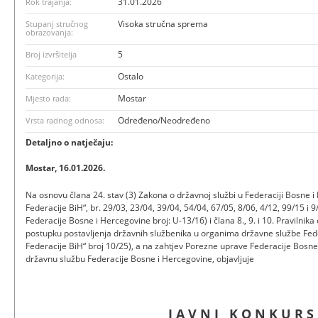
31.01.2026
Rok trajanja:
Visoka stručna sprema
Stupanj stručnog
obrazovanja:
5
Broj izvršitelja
Ostalo
Kategorija:
Mostar
Mjesto rada:
Određeno/Neodređeno
Vrsta radnog odnosa:
Detaljno o natječaju:
Mostar, 16.01.2026.
Na osnovu člana 24. stav (3) Zakona o državnoj službi u Federaciji Bosne 
Federacije BiH“, br. 29/03, 23/04, 39/04, 54/04, 67/05, 8/06, 4/12, 99/15 i
Federacije Bosne i Hercegovine broj: U-13/16) i člana 8., 9. i 10. Pravilnik
postupku postavljenja državnih službenika u organima državne službe Fed
Federacije BiH“ broj 10/25), a na zahtjev Porezne uprave Federacije Bosne
državnu službu Federacije Bosne i Hercegovine, objavljuje
J A V N I K O N K U R S