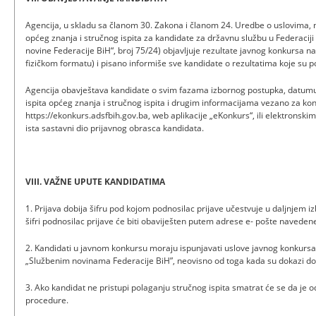
Agencija, u skladu sa članom 30. Zakona i članom 24. Uredbe o uslovima, 
općeg znanja i stručnog ispita za kandidate za državnu službu u Federacij
novine Federacije BiH“, broj 75/24) objavljuje rezultate javnog konkursa na
fizičkom formatu) i pisano informiše sve kandidate o rezultatima koje su po
Agencija obavještava kandidate o svim fazama izbornog postupka, datumu
ispita općeg znanja i stručnog ispita i drugim informacijama vezano za k
https://ekonkurs.adsfbih.gov.ba, web aplikacije „eKonkurs“, ili elektronski
ista sastavni dio prijavnog obrasca kandidata.
VIII. VAŽNE UPUTE KANDIDATIMA
1. Prijava dobija šifru pod kojom podnosilac prijave učestvuje u daljnjem 
šifri podnosilac prijave će biti obaviješten putem adrese e- pošte navede
2. Kandidati u javnom konkursu moraju ispunjavati uslove javnog konkurs
„Službenim novinama Federacije BiH”, neovisno od toga kada su dokazi dos
3. Ako kandidat ne pristupi polaganju stručnog ispita smatrat će se da je 
procedure.