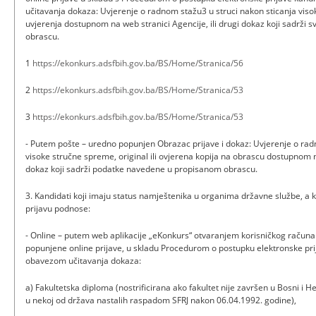
učitavanja dokaza: Uvjerenje o radnom stažu3 u struci nakon sticanja vi
uvjerenja dostupnom na web stranici Agencije, ili drugi dokaz koji sadrž
obrascu.
1
https://ekonkurs.adsfbih.gov.ba/BS/Home/Stranica/56
2
https://ekonkurs.adsfbih.gov.ba/BS/Home/Stranica/53
3
https://ekonkurs.adsfbih.gov.ba/BS/Home/Stranica/53
- Putem pošte – uredno popunjen Obrazac prijave i dokaz: Uvjerenje o radn
visoke stručne spreme, original ili ovjerena kopija na obrascu dostupnom na
dokaz koji sadrži podatke navedene u propisanom obrascu.
3. Kandidati koji imaju status namještenika u organima državne službe, a k
prijavu podnose:
- Online – putem web aplikacije „eKonkurs“ otvaranjem korisničkog raču
popunjene online prijave, u skladu Procedurom o postupku elektronske pri
obavezom učitavanja dokaza:
a) Fakultetska diploma (nostrificirana ako fakultet nije završen u Bosni i H
u nekoj od država nastalih raspadom SFRJ nakon 06.04.1992. godine),