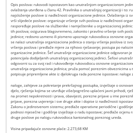
Opis poslova: rukovodi ispostavom kao unutrašnjom organizacionom jedin
ovlaštenja utvrđena u članu 42. Pravilnika o unutrašnjoj organizaciji i to: r
najsloženije poslove iz nadležnosti organizacione jedinice. Ovlaštenja iz s
vrši slijedeće poslove: organizuje vršenje svih poslova iz nadležnosti orga
raspoređuje poslove na službenike i namještenike u organizacionoj jedinici
tih poslova; osigurava blagovremeno, zakonito i pravilno vršenje svih posl
jedinice; redovno usmeno ili pismeno upoznaje rukovodioca osnovne organ
se nalazi unutrašnja organizaciona jedinica o stanju vršenja poslova iz sv
vršenja poslova i predlaže mjere za njihovo rješavanje; postupa po nalo
organizacine jedinice. Šef unutrašnje organizacione jedinice odgovoran je z
potencijala dodijeljenih unutrašnjoj organizacionoj jedinici. Šefovi unutraš
odgovorni su za svoj rad i rukovođenje rukovodiocu osnovne organizacione 
unutrašnja organizaciona jedinica; pruža pomoć poreznim obveznicima u
potpisuje pripremljene akte iz djelokruga rada porezne ispostave: naloge 
naloge, zahtjeve za pokretanje prekršajnog postupka, izvještaje o osnova
djelo, rješenja kojima se utvrđuje više/pogrešno uplaćeni javni prihodi, rj
na promet nepokretnosti i prava, obavijesti, porezne prijave u ime porezn
prijave, porezna uvjerenja i sve druge akte i dopise iz nadležnosti ispostave
Zakonu o jedinstvenom sistemu; predlaže operativne periodične i godišnj
podnosi mjesečne i godišnje izvještaje o radu ispostave; predlaže ocjenu r
druge poslove po nalogu rukovodioca kantonalnog poreznog ureda.
Visina pripadajuće osnovne plaće: 2.273,68 KM