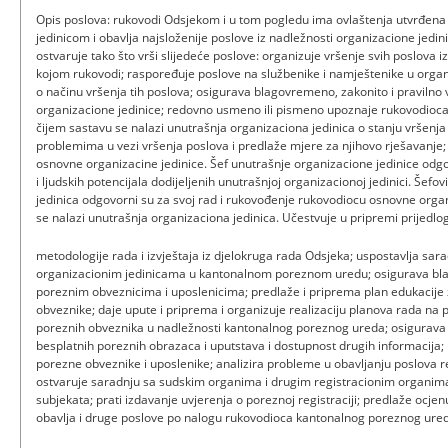
Opis poslova: rukovodi Odsjekom i u tom pogledu ima ovlaštenja utvrđena u 
jedinicom i obavlja najsloženije poslove iz nadležnosti organizacione jedini
ostvaruje tako što vrši slijedeće poslove: organizuje vršenje svih poslova i
kojom rukovodi; raspoređuje poslove na službenike i namještenike u organiz
o načinu vršenja tih poslova; osigurava blagovremeno, zakonito i pravilno 
organizacione jedinice; redovno usmeno ili pismeno upoznaje rukovodioca
čijem sastavu se nalazi unutrašnja organizaciona jedinica o stanju vršenja 
problemima u vezi vršenja poslova i predlaže mjere za njihovo rješavanje
osnovne organizacine jedinice. Šef unutrašnje organizacione jedinice odgo
i ljudskih potencijala dodijeljenih unutrašnjoj organizacionoj jedinici. Šefo
jedinica odgovorni su za svoj rad i rukovođenje rukovodiocu osnovne organ
se nalazi unutrašnja organizaciona jedinica. Učestvuje u pripremi prijedl
metodologije rada i izvještaja iz djelokruga rada Odsjeka; uspostavlja sar
organizacionim jedinicama u kantonalnom poreznom uredu; osigurava bl
poreznim obveznicima i uposlenicima; predlaže i priprema plan edukacije 
obveznike; daje upute i priprema i organizuje realizaciju planova rada na p
poreznih obveznika u nadležnosti kantonalnog poreznog ureda; osigurava
besplatnih poreznih obrazaca i uputstava i dostupnost drugih informacija
porezne obveznike i uposlenike; analizira probleme u obavljanju poslova r
ostvaruje saradnju sa sudskim organima i drugim registracionim organima 
subjekata; prati izdavanje uvjerenja o poreznoj registraciji; predlaže ocje
obavlja i druge poslove po nalogu rukovodioca kantonalnog poreznog ure