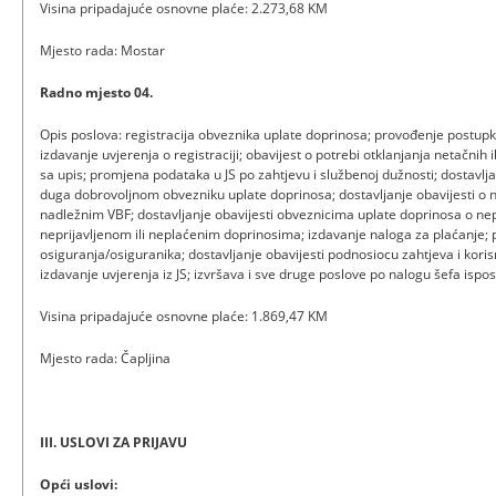
Visina pripadajuće osnovne plaće: 2.273,68 KM
Mjesto rada: Mostar
Radno mjesto 04.
Opis poslova: registracija obveznika uplate doprinosa; provođenje postupka
izdavanje uvjerenja o registraciji; obavijest o potrebi otklanjanja netačnih
sa upis; promjena podataka u JS po zahtjevu i službenoj dužnosti; dostavlja
duga dobrovoljnom obvezniku uplate doprinosa; dostavljanje obavijesti o 
nadležnim VBF; dostavljanje obavijesti obveznicima uplate doprinosa o n
neprijavljenom ili neplaćenim doprinosima; izdavanje naloga za plaćanje; 
osiguranja/osiguranika; dostavljanje obavijesti podnosiocu zahtjeva i kori
izdavanje uvjerenja iz JS; izvršava i sve druge poslove po nalogu šefa ispos
Visina pripadajuće osnovne plaće: 1.869,47 KM
Mjesto rada: Čapljina
III. USLOVI ZA PRIJAVU
Opći uslovi: