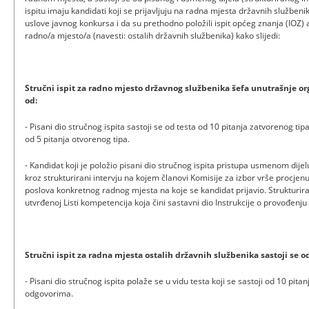
ispitu imaju kandidati koji se prijavljuju na radna mjesta državnih služben
uslove javnog konkursa i da su prethodno položili ispit općeg znanja (IOZ) 
radno/a mjesto/a (navesti: ostalih državnih službenika) kako slijedi:
Stručni ispit za radno mjesto državnog službenika šefa unutrašnje org
od:
- Pisani dio stručnog ispita sastoji se od testa od 10 pitanja zatvorenog ti
od 5 pitanja otvorenog tipa.
- Kandidat koji je položio pisani dio stručnog ispita pristupa usmenom dijel
kroz strukturirani intervju na kojem članovi Komisije za izbor vrše procje
poslova konkretnog radnog mjesta na koje se kandidat prijavio. Strukturira
utvrđenoj Listi kompetencija koja čini sastavni dio Instrukcije o provođenju 
Stručni ispit za radna mjesta ostalih državnih službenika sastoji se o
- Pisani dio stručnog ispita polaže se u vidu testa koji se sastoji od 10 pita
odgovorima.