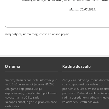
Natječaj je objavljen na oglasnoj ploči i na
www.szzhnz-k.ba
Službe
Mostar, 20.05.2025.
Ovaj natječaj nema mogućnosti za online prijavu
O nama
Radne dozvole
Na ovoj stranici naći ćete informacije o
Zahtjev za izdavanje radne dozvol
radu Službe za zapošljavanje HNŽ/K,
strancu podnosi poslodavac u
uslugama koje pruža u cilju
podružnici Službe, ovisno o sjedišt
zapošljavanja, te općenito o prilikama i
poduzeća. Radna dozvola se izdaje
novostima na tržištu rada.
rad na određenom radnom mjestu i
Nezaposlenost je gorući problem naše
za određenu vrstu poslova...
sadašnjice..