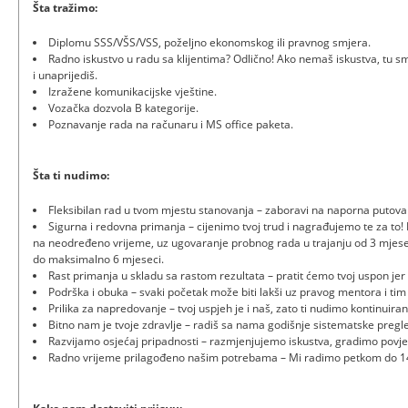
Šta tražimo:
Diplomu SSS/VŠS/VSS, poželjno ekonomskog ili pravnog smjera.
Radno iskustvo u radu sa klijentima? Odlično! Ako nemaš iskustva, tu
i unaprijediš.
Izražene komunikacijske vještine.
Vozačka dozvola B kategorije.
Poznavanje rada na računaru i MS office paketa.
Šta ti nudimo:
Fleksibilan rad u tvom mjestu stanovanja – zaboravi na naporna putova
Sigurna i redovna primanja – cijenimo tvoj trud i nagrađujemo te za to!
na neodređeno vrijeme, uz ugovaranje probnog rada u trajanju od 3 mje
do maksimalno 6 mjeseci.
Rast primanja u skladu sa rastom rezultata – pratit ćemo tvoj uspon jer 
Podrška i obuka – svaki početak može biti lakši uz pravog mentora i tim k
Prilika za napredovanje – tvoj uspjeh je i naš, zato ti nudimo kontinuira
Bitno nam je tvoje zdravlje – radiš sa nama godišnje sistematske pregle
Razvijamo osjećaj pripadnosti – razmjenjujemo iskustva, gradimo povje
Radno vrijeme prilagođeno našim potrebama – Mi radimo petkom do 14:4