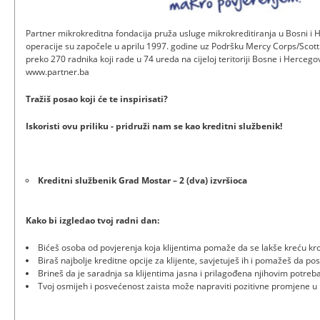
Partner mikrokreditna fondacija pruža usluge mikrokreditiranja u Bosni i 
operacije su započele u aprilu 1997. godine uz Podršku Mercy Corps/Scot
preko 270 radnika koji rade u 74 ureda na cijeloj teritoriji Bosne i Herceg
www.partner.ba
Tražiš posao koji će te inspirisati?
Iskoristi ovu priliku - pridruži nam se kao kreditni službenik!
Kreditni službenik Grad Mostar – 2 (dva) izvršioca
Kako bi izgledao tvoj radni dan:
Bićeš osoba od povjerenja koja klijentima pomaže da se lakše kreću kroz 
Biraš najbolje kreditne opcije za klijente, savjetuješ ih i pomažeš da pos
Brineš da je saradnja sa klijentima jasna i prilagođena njihovim potre
Tvoj osmijeh i posvećenost zaista može napraviti pozitivne promjene u 