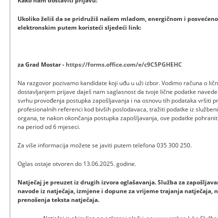
Kako nam dostaviti prijavu:
Ukoliko želiš da se pridružiš našem mladom, energičnom i posvećeno
elektronskim putem koristeći sljedeći link:
za Grad Mostar -
https://forms.office.com/e/c9C5PGHEHC
Na razgovor pozivamo kandidate koji uđu u uži izbor. Vodimo računa o lič
dostavljanjem prijave daješ nam saglasnost da tvoje lične podatke navede
svrhu provođenja postupka zapošljavanja i na osnovu tih podataka vršiti pro
profesionalnih referenci kod bivših poslodavaca, tražiti podatke iz služben
organa, te nakon okončanja postupka zapošljavanja, ove podatke pohranit
na period od 6 mjeseci.
Za više informacija možete se javiti putem telefona 035 300 250.
Oglas ostaje otvoren do 13.06.2025. godine.
Natječaj je preuzet iz drugih izvora oglašavanja. Služba za zapošlj
navode iz natječaja, izmjene i dopune za vrijeme trajanja natječaja, n
prenošenja teksta natječaja.