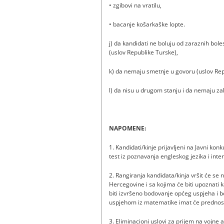
• zgibovi na vratilu,
• bacanje košarkaške lopte.
j) da kandidati ne boluju od zaraznih boles
(uslov Republike Turske),
k) da nemaju smetnje u govoru (uslov Repu
l) da nisu u drugom stanju i da nemaju z
NAPOMENE:
1. Kandidati/kinje prijavljeni na Javni kon
test iz poznavanja engleskog jezika i inter
2. Rangiranja kandidata/kinja vršit će se
Hercegovine i sa kojima će biti upoznati k
biti izvršeno bodovanje općeg uspjeha i 
uspjehom iz matematike imat će prednost
3. Eliminacioni uslovi za prijem na vojne 