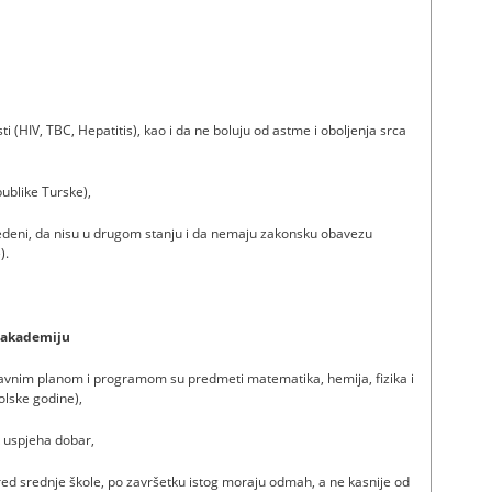
ti (HIV, TBC, Hepatitis), kao i da ne boluju od astme i oboljenja srca
ublike Turske),
azvedeni, da nisu u drugom stanju i da nemaju zakonsku obavezu
).
u akademiju
tavnim planom i programom su predmeti matematika, hemija, fizika i
kolske godine),
k uspjeha dobar,
zred srednje škole, po završetku istog moraju odmah, a ne kasnije od