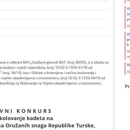
Fe
V
(
po
G
V
p
b 
Mi
ne
ona o odbrani BiH („Službeni glasnik BiH“, broj: 88/05), a u skladu sa
S
nju kadeta i vojnih stipendista, broj: 10-02-3-1550-41/18 od
MA
 broj: 34/19), kao i Odluke o kriterijima i načinu bodovanja i
a vojnim akademijama u inostranstvu, broj 10-02-3-1550-54/18 od
idata/kinja za školovanje na Vojnim akademijama u inostranstvu,
Pr
 V N I K O N K U R S
školovanje kadeta na
ma
Oružanih snaga Republike Turske,