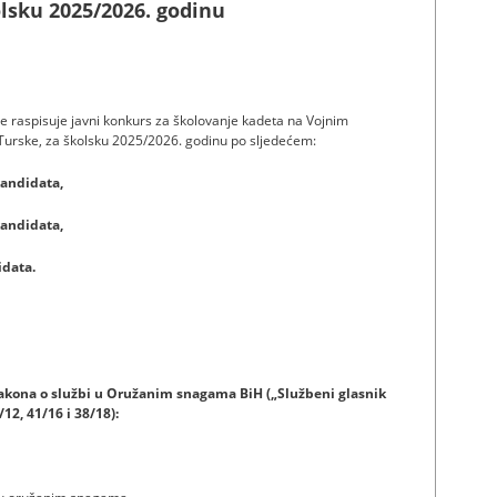
lsku 2025/2026. godinu
 raspisuje javni konkurs za školovanje kadeta na Vojnim
urske, za školsku 2025/2026. godinu po sljedećem:
kandidata,
andidata,
idata.
 Zakona o službi u Oružanim snagama BiH („Službeni glasnik
/12, 41/16 i 38/18):