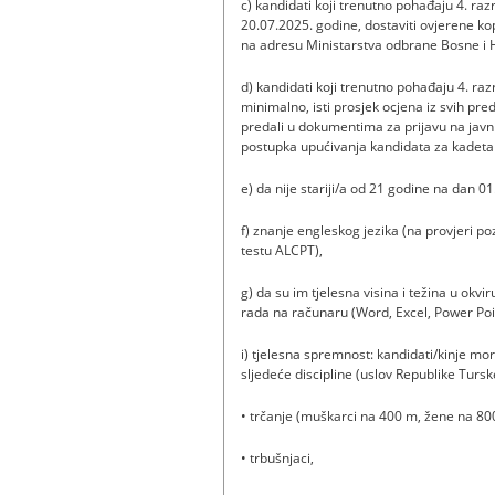
c) kandidati koji trenutno pohađaju 4. ra
20.07.2025. godine, dostaviti ovjerene k
na adresu Ministarstva odbrane Bosne i 
d) kandidati koji trenutno pohađaju 4. ra
minimalno, isti prosjek ocjena iz svih pre
predali u dokumentima za prijavu na javn
postupka upućivanja kandidata za kadeta n
e) da nije stariji/a od 21 godine na dan 0
f) znanje engleskog jezika (na provjeri 
testu ALCPT),
g) da su im tjelesna visina i težina u ok
rada na računaru (Word, Excel, Power Poin
i) tjelesna spremnost: kandidati/kinje mor
sljedeće discipline (uslov Republike Tursk
• trčanje (muškarci na 400 m, žene na 80
• trbušnjaci,