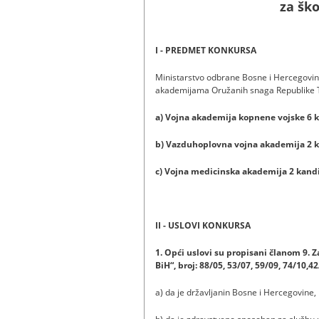
za ško
I - PREDMET KONKURSA
Ministarstvo odbrane Bosne i Hercegovine
akademijama Oružanih snaga Republike T
a) Vojna akademija kopnene vojske 6 
b) Vazduhoplovna vojna akademija 2 k
c) Vojna medicinska akademija 2 kand
II - USLOVI KONKURSA
1. Opći uslovi su propisani članom 9.
BiH“, broj: 88/05, 53/07, 59/09, 74/10,42
a) da je državljanin Bosne i Hercegovine,