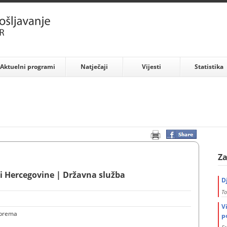
Aktuelni programi
Natječaji
Vijesti
Statistika
Za
i Hercegovine | Državna služba
D
To
V
sprema
p