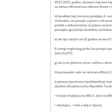
20.07.2025. godine, dostaviti ovjerene k
na adresu Ministarstva odbrane Bosne i 
d) kandidati koji trenutno pohađaju 4. ra
minimalno, isti prosjek ocjena iz svih pre
predali u dokumentima za prijavu na javn
postupka upućivanja kandidata za kadeta n
e) da nije stariji/a od 20 godina na dan 0
f) znanje engleskog jezika (na provjeri 
testu ALCPT),
g) da su im tjelesna visina i težina u okv
h) poznavanje rada na računaru (Word, Exc
i) tjelesna spremnost: kandidati/kinje mor
sljedeće discipline (uslov Republike Tursk
• trčanje (muškarci na 400 m, žene na 80
• trbušnjaci, • skok u dalj iz mjesta,