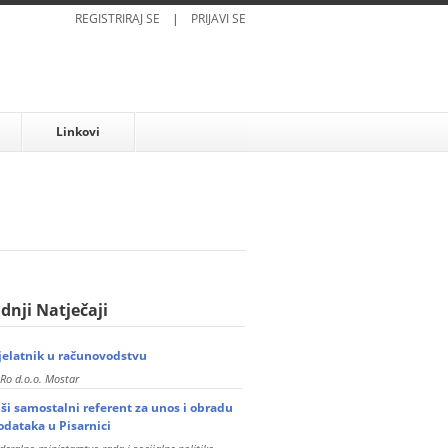
REGISTRIRAJ SE
|
PRIJAVI SE
Linkovi
dnji Natječaji
jelatnik u računovodstvu
Ro d.o.o. Mostar
iši samostalni referent za unos i obradu
odataka u Pisarnici