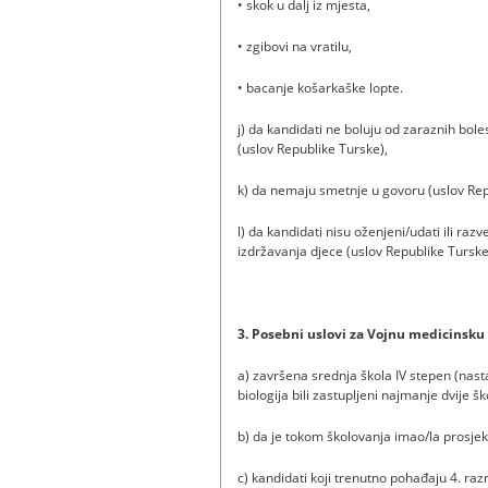
• skok u dalj iz mjesta,
• zgibovi na vratilu,
• bacanje košarkaške lopte.
j) da kandidati ne boluju od zaraznih boles
(uslov Republike Turske),
k) da nemaju smetnje u govoru (uslov Rep
l) da kandidati nisu oženjeni/udati ili r
izdržavanja djece (uslov Republike Turske
3. Posebni uslovi za Vojnu medicinsk
a) završena srednja škola IV stepen (nas
biologija bili zastupljeni najmanje dvije š
b) da je tokom školovanja imao/la prosje
c) kandidati koji trenutno pohađaju 4. ra