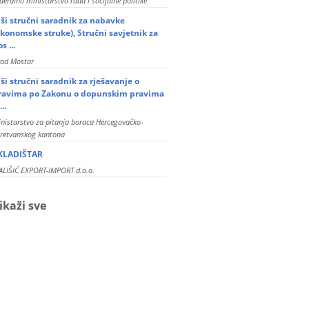
deralno ministarstvo rada i socijalne politike
iši stručni saradnik za nabavke
ekonomske struke), Stručni savjetnik za
s ...
rad Mostar
iši stručni saradnik za rješavanje o
ravima po Zakonu o dopunskim pravima
...
nistarstvo za pitanja boraca Hercegovačko-
retvanskog kantona
KLADIŠTAR
LIŠIĆ EXPORT-IMPORT d.o.o.
ikaži sve