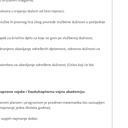
u u oružanim snagama,
zatvora u trajanju dužem od šest mjeseci,
službe ili pravnog lica zbog povrede službene dužnosti u posljednje
upak za krivično djelo za koje se goni po službenoj dužnosti,
anjeno obavljanje određenih djelatnosti, odnosno dužnosti za
trebnu za obavljanje određene dužnosti, (Uslov koji će biti
 kopnene vojske i Vazduhoplovnu vojnu akademiju:
stavnim planom i programom je predmet matematika bio zastupljen
a najmanje jedna školska godina),
n uspjeh najmanje dobar,