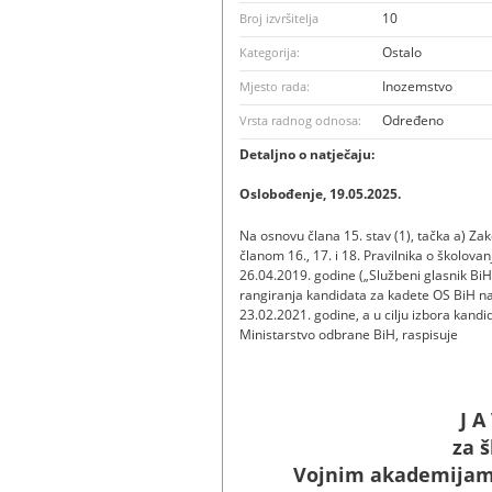
10
Broj izvršitelja
Ostalo
Kategorija:
Inozemstvo
Mjesto rada:
Određeno
Vrsta radnog odnosa:
Detaljno o natječaju:
Oslobođenje, 19.05.2025.
Na osnovu člana 15. stav (1), tačka a) Zak
članom 16., 17. i 18. Pravilnika o školova
26.04.2019. godine („Službeni glasnik BiH“,
rangiranja kandidata za kadete OS BiH n
23.02.2021. godine, a u cilјu izbora kand
Ministarstvo odbrane BiH, raspisuje
J A
za 
Vojnim akademija