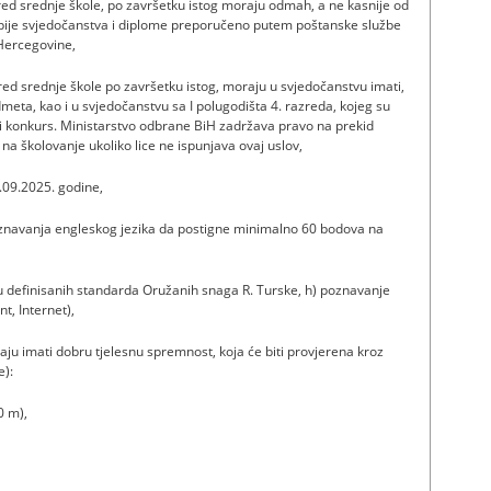
zred srednje škole, po završetku istog moraju odmah, a ne kasnije od
opije svjedočanstva i diplome preporučeno putem poštanske službe
Hercegovine,
zred srednje škole po završetku istog, moraju u svjedočanstvu imati,
dmeta, kao i u svjedočanstvu sa I polugodišta 4. razreda, kojeg su
i konkurs. Ministarstvo odbrane BiH zadržava pravo na prekid
a školovanje ukoliko lice ne ispunjava ovaj uslov,
1.09.2025. godine,
poznavanja engleskog jezika da postigne minimalno 60 bodova na
viru definisanih standarda Oružanih snaga R. Turske, h) poznavanje
t, Internet),
aju imati dobru tjelesnu spremnost, koja će biti provjerena kroz
e):
0 m),