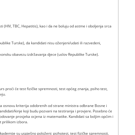
ti (HIV, TBC, Hepatitis), kao i da ne boluju od astme i oboljenja srca
blike Turske), da kandidati nisu oženjeni/udati ili razvedeni,
akonsku obavezu izdržavanja djece (uslov Republike Turske).
kurs proći će test fizičke spremnosti, test općeg znanja, psiho test,
vju.
 na osnovu kriterija odobrenih od strane ministra odbrane Bosne i
andidati/kinje koji budu pozvani na testiranja i provjere. Posebno će
bodovanje prosjeka ocjena iz matematike. Kandidati sa boljim općim i
 prilikom izbora.
akademije su uspješno položeni: psihotest, test fizičke spremnosti,