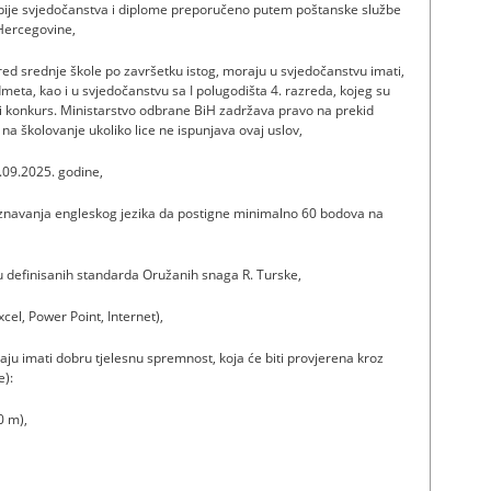
opije svjedočanstva i diplome preporučeno putem poštanske službe
Hercegovine,
zred srednje škole po završetku istog, moraju u svjedočanstvu imati,
dmeta, kao i u svjedočanstvu sa I polugodišta 4. razreda, kojeg su
i konkurs. Ministarstvo odbrane BiH zadržava pravo na prekid
a školovanje ukoliko lice ne ispunjava ovaj uslov,
1.09.2025. godine,
poznavanja engleskog jezika da postigne minimalno 60 bodova na
iru definisanih standarda Oružanih snaga R. Turske,
el, Power Point, Internet),
aju imati dobru tjelesnu spremnost, koja će biti provjerena kroz
e):
0 m),