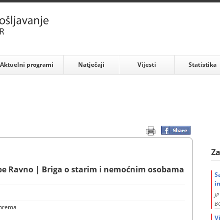
Aktuelni programi
Natječaji
Vijesti
Statistika
Za
be Ravno | Briga o starim i nemoćnim osobama
S
i
J
BO
sprema
V