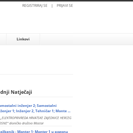
REGISTRIRAJ SE
|
PRIJAVI SE
Linkovi
dnji Natječaji
amostalni inženjer 2; Samostalni
nženjer 1; Inženjer 2, Tehničar 1; Monte ...
P „ELEKTROPRIVREDA HRVATSKE ZAJEDNICE HERCEG
SNE“ dioničko društvo Mostar
ježbenik - Monter 1; Monter 1 u pogonu