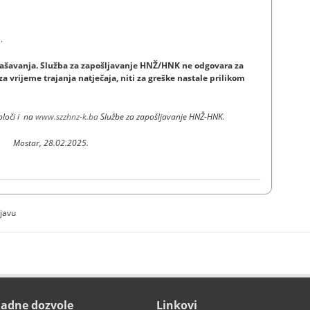
ren do 15.03.2025. godine.
oglašavanja. Služba za zapošljavanje HNŽ/HNK ne odgovara za
a vrijeme trajanja natječaja, niti za greške nastale prilikom
ploči i na
www.szzhnz-k.ba
Službe za zapošljavanje HNŽ-HNK.
Mostar, 28.02.2025.
ijavu
adne dozvole
Linkovi