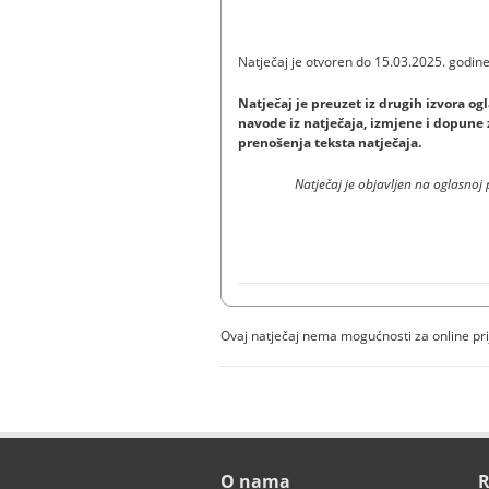
Natječaj je otvo
Natječaj je preuzet iz drugih izvora 
navode iz natječaja, izmjene i dopune z
prenošenja teksta natječaja.
Natječaj je objavljen na oglasnoj 
Ovaj natječaj nema mogućnosti za online pr
O nama
R