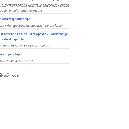
P „ELEKTROPRIVREDA HRVATSKE ZAJEDNICE HERCEG
SNE“ dioničko društvo Mostar
pravitelj šumarije
ume Hercegovačko-neretvanske" d.o.o. Mostar
iši referent za ažuriranje dokumentacije
z oblasti sporta
deralno ministarstvo kulture i sporta
gent prodaje
kitravel.ba d.o.o. Mostar
ikaži sve