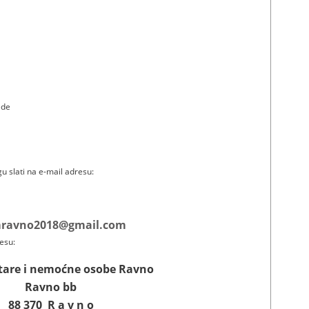
ade
u slati na e-mail adresu:
ravno2018@gmail.com
resu:
tare i nemoćne osobe Ravno
Ravno bb
88 370 R a v n o