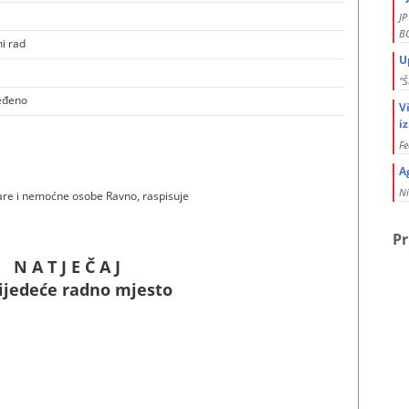
J
BO
ni rad
U
"Š
eđeno
V
i
Fe
A
Ni
re i nemoćne osobe Ravno, raspisuje
Pr
N A T J E Č A J
lijedeće radno mjesto