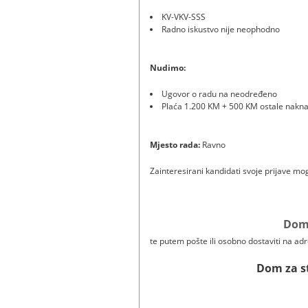
KV-VKV-SSS
Radno iskustvo nije neophodno
Nudimo:
Ugovor o radu na neodređeno
Plaća 1.200 KM + 500 KM ostale nakn
Mjesto rada:
Ravno
Zainteresirani kandidati svoje prijave mog
Dom
te putem pošte ili osobno dostaviti na ad
Dom za s