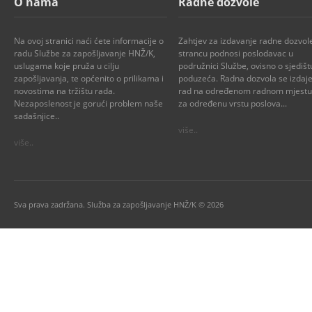
O nama
Radne dozvole
Na ovoj stranici naći ćete informacije o
Zahtjev za izdavanje radne dozvol
radu Službe za zapošljavanje HNŽ/K,
strancu podnosi poslodavac u
uslugama koje pruža u cilju
podružnici Službe, ovisno o sjedišt
zapošljavanja, te općenito o prilikama i
poduzeća. Radna dozvola se izdaje
novostima na tržištu rada.
rad na određenom radnom mjestu i
Nezaposlenost je gorući problem naše
za određenu vrstu poslova...
sadašnjice..
više..
više..
Sva prava zadržana. Služba za zapošljavanje HNŽ/K © 2026