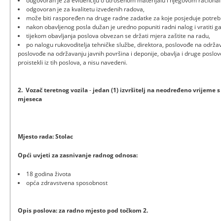
odgovoran je za evidenciju o utrošenom materijalu i njegovom raciona
odgovoran je za kvalitetu izvedenih radova,
može biti raspoređen na druge radne zadatke za koje posjeduje potrebne
nakon obavljenog posla dužan je uredno popuniti radni nalog i vratiti 
tijekom obavljanja poslova obvezan se držati mjera zaštite na radu,
po nalogu rukovoditelja tehničke službe, direktora, poslovođe na održav
poslovođe na održavanju javnih površina i deponije, obavlja i druge poslov
proistekli iz tih poslova, a nisu navedeni.
2.
Vozač teretnog vozila
-
jedan (1) izvršitelj na neodređeno vrijeme 
mjeseca
Mjesto rada: Stolac
Opći uvjeti za zasnivanje radnog odnosa:
18 godina života
opća zdravstvena sposobnost
Opis poslova:
za radno mjesto pod točkom 2.