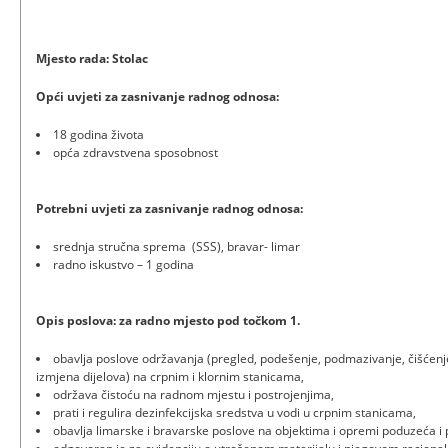
Mjesto rada: Stolac
Opći uvjeti za zasnivanje radnog odnosa:
18 godina života
opća zdravstvena sposobnost
Potrebni uvjeti za zasnivanje radnog odnosa:
srednja stručna sprema (SSS), bravar- limar
radno iskustvo – 1 godina
Opis poslova: za radno mjesto pod točkom 1.
obavlja poslove održavanja (pregled, podešenje, podmazivanje, čišćenj
izmjena dijelova) na crpnim i klornim stanicama,
održava čistoću na radnom mjestu i postrojenjima,
prati i regulira dezinfekcijska sredstva u vodi u crpnim stanicama,
obavlja limarske i bravarske poslove na objektima i opremi poduzeća i