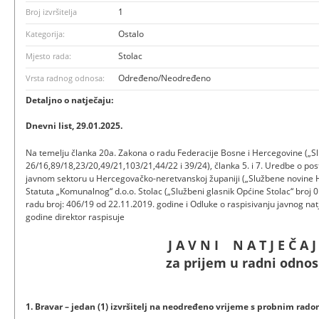
1
Broj izvršitelja
Ostalo
Kategorija:
Stolac
Mjesto rada:
Određeno/Neodređeno
Vrsta radnog odnosa:
Detaljno o natječaju:
Dnevni list, 29.01.2025.
Na temelju članka 20a. Zakona o radu Federacije Bosne i Hercegovine („Sl
26/16,89/18,23/20,49/21,103/21,44/22 i 39/24), članka 5. i 7. Uredbe o po
javnom sektoru u Hercegovačko-neretvanskoj županiji („Službene novine HN
Statuta „Komunalnog“ d.o.o. Stolac („Službeni glasnik Općine Stolac“ broj 01/
radu broj: 406/19 od 22.11.2019. godine i Odluke o raspisivanju javnog nat
godine direktor raspisuje
J A V N I N A T J E Č A J
za prijem u radni odnos
1. Bravar – jedan (1) izvršitelj na neodređeno vrijeme s probnim rado