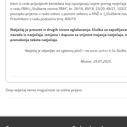
Izbor iz reda prijavljenih kandidata koji ispunjavaju uvjete javnog natječaj
o radu FBIH („Službene novine FBIH“, br. 26/16, 89/18, 23/20, 49/21, 103/
postupku prijema u radni odnos u javnom sektoru u HNŽ-u („Službene novi
Pravilnikom o radu poduzeća broj: 406/19.
Natječaj je preuzet iz drugih izvora oglašavanja. Služba za zapošlj
navode iz natječaja, izmjene i dopune za vrijeme trajanja natječaja, n
prenošenja teksta natječaja
.
Natječaj je objavljen na oglasnoj ploči i na
www.szzhnz-k.ba
Službe
Mostar, 29.01.2025.
Ovaj natječaj nema mogućnosti za online prijavu