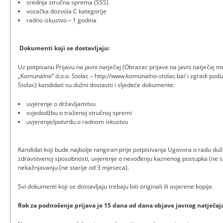
srednja stručna sprema (SSS)
vozačka dozvola C kategorije
radno iskustvo – 1 godina
Dokumenti koji se dostavljaju:
Uz potpisanu Prijavu na javni natječaj (Obrazac prijave na javni natječaj m
„Komunalno“ d.o.o. Stolac – http://www.komunalno-stolac.ba/ i zgradi po
Stolac) kandidati su dužni dostaviti i sljedeće dokumente:
uvjerenje o državljanstvu
svjedodžbu o traženoj stručnoj spremi
uvjerenje/potvrdu o radnom iskustvu
Kandidat koji bude najbolje rangiran prije potpisivanja Ugovora o radu duža
zdravstvenoj sposobnosti, uvjerenje o nevođenju kaznenog postupka (ne st
nekažnjavanju (ne starije od 3 mjeseca).
Svi dokumenti koji se dostavljaju trebaju biti originali ili ovjerene kopije.
Rok za podnošenje prijava je 15 dana od dana objave javnog natječaja