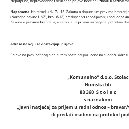
Nepotpune, nepravodobne i neuredne prijave neće se uzimati u razmatran
Napomena
: Na temelju čl.17. i 18. Zakona o dopunskim pravima branitelja 
(Narodne novine HNŽ“, broj: 6/18) prednost pri zapošljavanju pod jednakim
Zakona o pravima branitelja, o čemu je uz prijavu na natječaj potrebno dos
Adresa na koju se dostavljaju prijave:
Prijave na javni natječaj slati putem pošte preporučeno na sljedeću adresu
„Komunalno“ d.o.o. Stolac
Humska bb
88 360 S t o l a c
s naznakom
„Javni natječaj za prijem u radni odnos – bravar/
ili predati osobno na protokol po