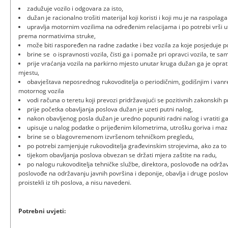
zadužuje vozilo i odgovara za isto,
dužan je racionalno trošiti materijal koji koristi i koji mu je na raspolaga
upravlja motornim vozilima na određenim relacijama i po potrebi vrši uto
prema normativima struke,
može biti raspoređen na radne zadatke i bez vozila za koje posjeduje po
brine se o ispravnosti vozila, čisti ga i pomaže pri opravci vozila, te sam
prije vraćanja vozila na parkirno mjesto unutar kruga dužan ga je oprati
mjestu,
obavještava neposrednog rukovoditelja o periodičnim, godišnjim i van
motornog vozila
vodi računa o teretu koji prevozi pridržavajući se pozitivnih zakonskih p
prije početka obavljanja poslova dužan je uzeti putni nalog,
nakon obavljenog posla dužan je uredno popuniti radni nalog i vratiti 
upisuje u nalog podatke o prijeđenim kilometrima, utrošku goriva i maz
brine se o blagovremenom izvršenom tehničkom pregledu,
po potrebi zamjenjuje rukovoditelja građevinskim strojevima, ako za to 
tijekom obavljanja poslova obvezan se držati mjera zaštite na radu,
po nalogu rukovoditelja tehničke službe, direktora, poslovođe na održav
poslovođe na održavanju javnih površina i deponije, obavlja i druge poslov
proistekli iz tih poslova, a nisu navedeni.
Potrebni uvjeti: