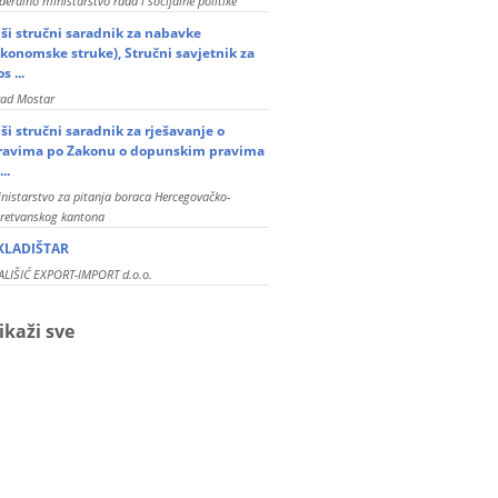
deralno ministarstvo rada i socijalne politike
iši stručni saradnik za nabavke
ekonomske struke), Stručni savjetnik za
s ...
rad Mostar
iši stručni saradnik za rješavanje o
ravima po Zakonu o dopunskim pravima
...
nistarstvo za pitanja boraca Hercegovačko-
retvanskog kantona
KLADIŠTAR
LIŠIĆ EXPORT-IMPORT d.o.o.
ikaži sve