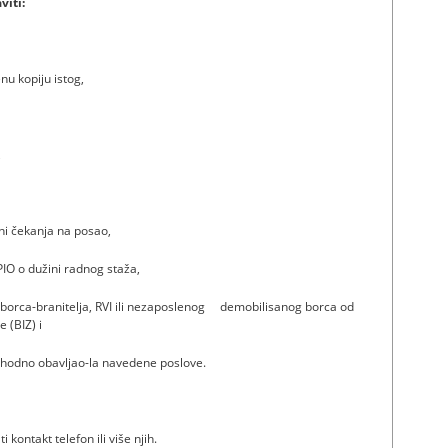
viti:
enu kopiju istog,
,
ni čekanja na posao,
IO o dužini radnog staža,
g borca-branitelja, RVI ili nezaposlenog demobilisanog borca od
 (BIZ) i
ethodno obavljao-la navedene poslove.
kontakt telefon ili više njih.