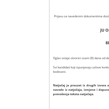
Prijavu sa navedenim dokumentima dost
JU O
8
Oglas ostaje otvoren osam (8) dana od da
Svi kandidati koji ispunjavaju uslove konku
bod
Natječaj je preuzet iz drugih izvora
navode iz natječaja, izmjene i dopune
prenošenja teksta natječaja.