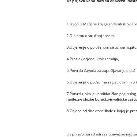
Uz prijavu kandidati su obavezni dosta
1.Izvod iz Matične knjige rođenih ili ovjer
2.Diplomu o stručnoj spremi,
3.Uvjerenje o položenom stručnom ispitu
4.Prosjek ocjena u toku studija,
5.Potvrdu Zavoda za zapošljavanje o duži
6.Uvjerenja o podacima registrovanim u P
7.Potvrdu, ako je kandidat član poginulo
nadležne službe boračko-invalidske zaštite
8.Ocjena od direktora škole u kojoj je pr
Uz prijavu pored adrese obavezno napisati 