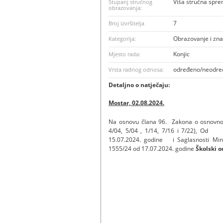
Viša stručna spr
Stupanj stručnog
obrazovanja:
7
Broj izvršitelja
Obrazovanje i zn
Kategorija:
Konjic
Mjesto rada:
određeno/neodre
Vrsta radnog odnosa:
Detaljno o natječaju:
Mostar, 02.08.2024.
Na osnovu člana 96. Zakona o osnovnom
4/04, 5/04 , 1/14, 7/16 i 7/22), Od 
15.07.2024. godine i Saglasnosti Mini
1555/24 od 17.07.2024. godine
Školski o