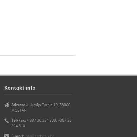
Kontakt info
Adresa:
Ul. Kralja Tvrtka 19, 88000
MOSTAR
Tel/Fax:
+ 387 36 334 800; +387 36
334 810
E-mail:
info@szzhnz-k.ba