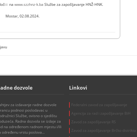
loči i na
www.szzhnz-k.ba
Službe za zapošljavanje HNŽ-HNK.
Mostar, 02.08.2024.
ijavu
adne dozvole
Linkovi
ahtjev za izdavanje radne dozvole
Federalni zavod za zapošljavanje
trancu podnosi poslodavac u
Agencija za rad i zapošljavanje BiH
odružnici Službe, ovisno o sjedištu
oduzeća. Radna dozvola se izdaje za
Zavod za zapošljavanje RS
ad na određenom radnom mjestu i/ili
Zavod za zapošljavanje Brčko distrikta
a određenu vrstu poslova...