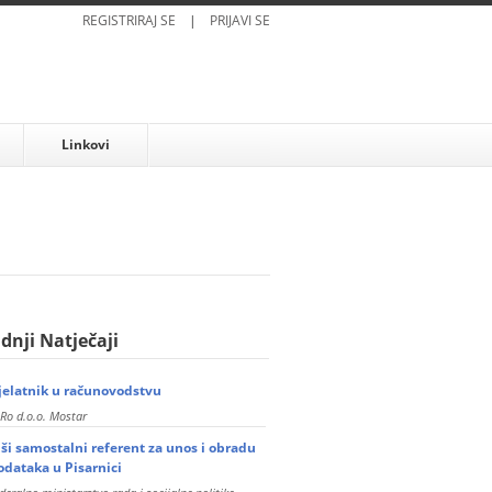
REGISTRIRAJ SE
|
PRIJAVI SE
Linkovi
dnji Natječaji
jelatnik u računovodstvu
Ro d.o.o. Mostar
iši samostalni referent za unos i obradu
odataka u Pisarnici