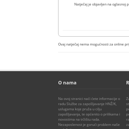
Natječaj je objavljen na oglasnoj p
Ovaj natječaj nema mogućnosti za online pr
O nama
R
Na ovoj stranici naći ćete informacije o
Z
radu Službe za zapošljavanje HNŽ/K,
s
uslugama koje pruža u cilju
p
zapošljavanja, te općenito o prilikama i
p
novostima na tržištu rada.
r
Nezaposlenost je gorući problem naše
z