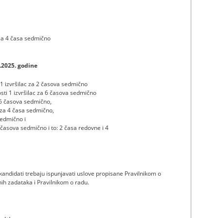
 za 4 časa sedmično
.2025. godine
 1 izvršilac za 2 časova sedmično
sti 1 izvršilac za 6 časova sedmično
16 časova sedmično,
c za 4 časa sedmično,
sedmično i
6 časova sedmično i to: 2 časa redovne i 4
andidati trebaju ispunjavati uslove propisane Pravilnikom o
dnih zadataka i Pravilnikom o radu.