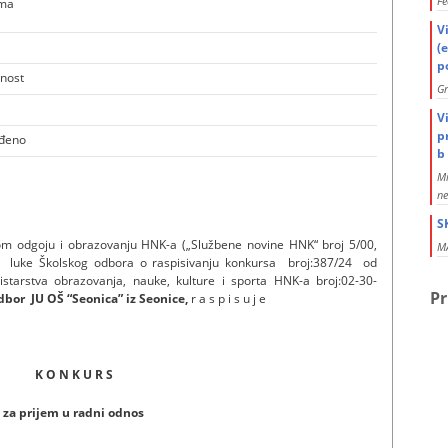
Fe
ema
V
(
po
anost
G
V
p
đeno
b 
Mi
ne
S
 odgoju i obrazovanju HNK-a („Službene novine HNK“ broj 5/00,
MA
luke Školskog odbora o raspisivanju konkursa broj:38
7/24 od
starstva obrazovanja, nauke, kulture i sporta HNK-a broj:02-30-
Pr
dbor JU OŠ “Seonica” iz Seonice,
r a s p i s u j e
K O N K U R S
za prijem u radni odnos