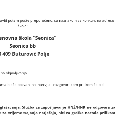
aviti putem pošte
preporučeno
, sa naznakom za konkurs na adresu
škole:
snovna škola “Seonica”
Seonica bb
8 409 Buturović Polje
na objavljivanja.
rsa bit će pozvani na intervju – razgovor i tom prilikom će biti
ovani.
 oglašavanja. Služba za zapošljavanje HNŽ/HNK ne odgovara za
 za vrijeme trajanja natječaja, niti za greške nastale prilikom