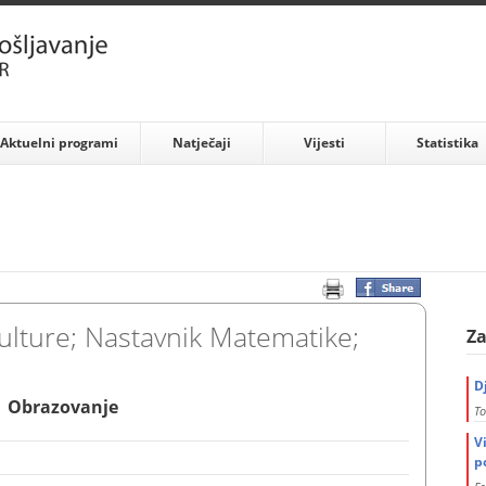
Aktuelni programi
Natječaji
Vijesti
Statistika
ulture; Nastavnik Matematike;
Za
D
| Obrazovanje
To
V
p