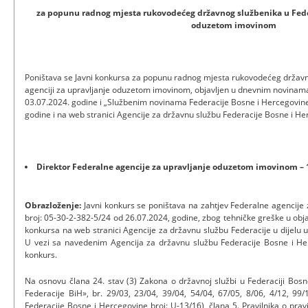
za popunu radnog mjesta rukovodećeg državnog službenika u Feder
oduzetom imovinom
Poništava se Javni konkursa za popunu radnog mjesta rukovodećeg državn
agenciji za upravljanje oduzetom imovinom, objavljen u dnevnim novinama
03.07.2024. godine i „Službenim novinama Federacije Bosne i Hercegovine
godine i na web stranici Agencije za državnu službu Federacije Bosne i Herc
Direktor Federalne agencije za upravljanje oduzetom imovinom – 1 
Obrazloženje:
Javni konkurs se poništava na zahtjev Federalne agencij
broj: 05-30-2-382-5/24 od 26.07.2024, godine, zbog tehničke greške u ob
konkursa na web stranici Agencije za državnu službu Federacije u dijelu 
U vezi sa navedenim Agencija za državnu službu Federacije Bosne i Her
konkurs.
Na osnovu člana 24. stav (3) Zakona o državnoj službi u Federaciji Bos
Federacije BiH», br. 29/03, 23/04, 39/04, 54/04, 67/05, 8/06, 4/12, 9
Federacije Bosne i Hercegovine broj: U-13/16), člana 5. Pravilnika o pra