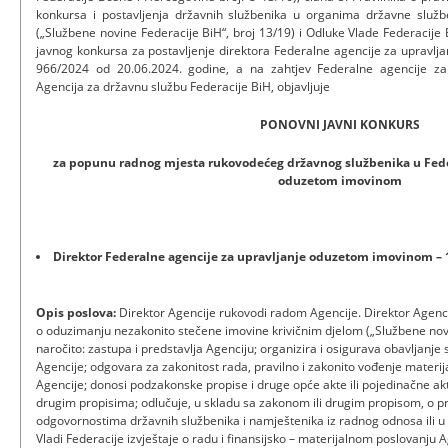
konkursa i postavljenja državnih službenika u organima državne služ
(„Službene novine Federacije BiH“, broj 13/19) i Odluke Vlade Federacije
javnog konkursa za postavljenje direktora Federalne agencije za upravlj
966/2024 od 20.06.2024. godine, a na zahtjev Federalne agencije z
Agencija za državnu službu Federacije BiH, objavljuje
PONOVNI JAVNI KONKURS
za popunu radnog mjesta rukovodećeg državnog službenika u Feder
oduzetom imovinom
Direktor Federalne agencije za upravljanje oduzetom imovinom – 1 
Opis poslova:
Direktor Agencije rukovodi radom Agencije. Direktor Agenc
o oduzimanju nezakonito stečene imovine krivičnim djelom („Službene novin
naročito: zastupa i predstavlja Agenciju; organizira i osigurava obavljanje 
Agencije; odgovara za zakonitost rada, pravilno i zakonito vođenje materij
Agencije; donosi podzakonske propise i druge opće akte ili pojedinačne akt
drugim propisima; odlučuje, u skladu sa zakonom ili drugim propisom, o 
odgovornostima državnih službenika i namještenika iz radnog odnosa ili 
Vladi Federacije izvještaje o radu i finansijsko – materijalnom poslovanju Age