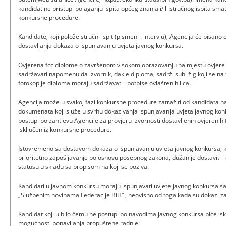
kandidat ne pristupi polaganju ispita općeg znanja i/ili stručnog ispita sma
konkursne procedure.
Kandidate, koji polože stručni ispit (pismeni i intervju), Agencija će pisano
dostavljanja dokaza o ispunjavanju uvjeta javnog konkursa.
Ovjerena fcc diplome o završenom visokom obrazovanju na mjestu ovjer
sadržavati napomenu da izvornik, dakle diploma, sadrži suhi žig koji se na f
fotokopije diploma moraju sadržavati i potpise ovlaštenih lica.
Agencija može u svakoj fazi konkursne procedure zatražiti od kandidata na 
dokumenata koji služe u svrhu dokazivanja ispunjavanja uvjeta javnog kon
postupi po zahtjevu Agencije za provjeru izvornosti dostavljenih ovjerenih
isključen iz konkursne procedure.
Istovremeno sa dostavom dokaza o ispunjavanju uvjeta javnog konkursa, ka
prioritetno zapošljavanje po osnovu posebnog zakona, dužan je dostaviti
statusu u skladu sa propisom na koji se poziva.
Kandidati u javnom konkursu moraju ispunjavati uvjete javnog konkursa 
„Službenim novinama Federacije BiH“ , neovisno od toga kada su dokazi zatr
Kandidat koji u bilo čemu ne postupi po navodima javnog konkursa biće is
mogućnosti ponavljanja propuštene radnje.