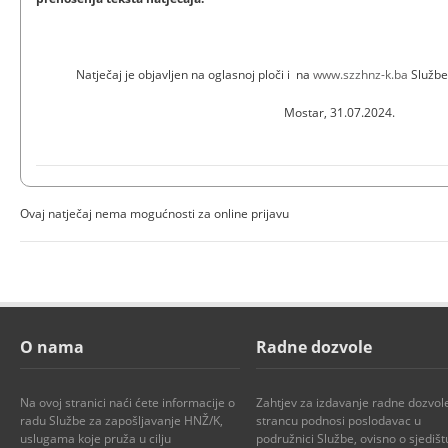
Natječaj je objavljen na oglasnoj ploči i na
www.szzhnz-k.ba
Službe
Mostar, 31.07.2024.
Ovaj natječaj nema mogućnosti za online prijavu
O nama
Radne dozvole
Na ovoj stranici naći ćete informacije o
Zahtjev za izdavanje radne dozvol
radu Službe za zapošljavanje HNŽ/K,
strancu podnosi poslodavac u
uslugama koje pruža u cilju
podružnici Službe, ovisno o sjedišt