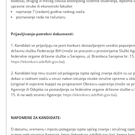
bodova), drugog ili trećeg ciklusa Bolonjskog sistema studiranja, diploma 
upravne struke ili ekonomski fakultet
najmanje 7 (sedam) godina radnog staža
poznavanje rada na računaru
Prijavljivanje-potrebni dokumenti:
1. Kandidati se prijavljuju na javni konkurs dostavljanjem uredno popunje
državnu službu Federacije BiH (može se preuzeti u prostorijama Službi Agen
federalne organe državne službe u Sarajevu, ul. Branilaca Sarajeva br. 15. 
https://ekonkurs.adsfbih.gov.ba
).
2. Kandidati koji nisu izuzeti od polaganja ispita općeg znanja dužni su uz p
dokaz o radnom stažu u struci nakon sticanja visoke stručne spreme u skl
(original ili ovjerene kopije) na propisanom Obrascu uvjerenja (može se pr
Agencije ili Odsjeka za postavljenja za federalne organe državne službe u 
15. ili na web stranici Agencije:
https://ekonkurs.adsfbih.gov.ba
).
NAPOMENE ZA KANDIDATE:
O datumu, vremenu i mjestu polaganja ispita općeg znanja i stručnog ispita
putem web stranice Agencije, https://ekonkurs.adsfbih.gov.ba). Imena kand