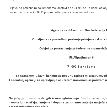
Prijava, sa potrebnim dokumentima, dostavlja se u roku od 15 dana, od o
novinama Federacije BiH”, putem pošte, preporučeno na adresu:
Agencija za državnu službu Federacije 
Odjeljenje za provedbu i praćenje primjene zakona o
Odsjek za postavljenja za federalne organe drž
Ul. Alipašina br. 6
71 000 S a r a j e v o
sa naznakom: „ Javni konkurs za popunu radnog mjesta rukovod
Federalnoj agenciji za upravljanje oduzetom imovinom sa pozivom na
Natječaj je preuzet iz drugih izvora oglašavanja. Služba za zapoš
navode iz natječaja, izmjene i dopune za vrijeme trajanja natječaja
prenošenja teksta natječaja.