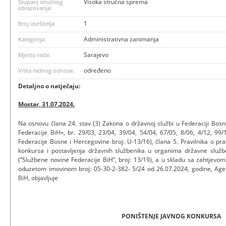
Visoka stručna sprema
Stupanj stručnog
obrazovanja:
1
Broj izvršitelja
Administrativna zanimanja
Kategorija:
Sarajevo
Mjesto rada:
određeno
Vrsta radnog odnosa:
Detaljno o natječaju:
Mostar, 31.07.2024.
Na osnovu člana 24. stav (3) Zakona o državnoj službi u Federaciji Bos
Federacije BiH», br. 29/03, 23/04, 39/04, 54/04, 67/05, 8/06, 4/12, 9
Federacije Bosne i Hercegovine broj: U-13/16), člana 5. Pravilnika o pr
konkursa i postavljenja državnih službenika u organima državne služ
(“Službene novine Federacije BiH”, broj: 13/19), a u skladu sa zahtjevo
oduzetom imovinom broj: 05-30-2-382- 5/24 od 26.07.2024, godine, Agen
BiH, objavljuje
PONIŠTENJE JAVNOG KONKURSA