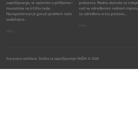
zapošljavanja, te općenito o prilikama i
poduzeća. Radna dozvola se izdaje
novostima na tržištu rada.
rad na određenom radnom mjestu i
Nezaposlenost je gorući problem naše
za određenu vrstu poslova...
sadašnjice..
više..
više..
Sva prava zadržana. Služba za zapošljavanje HNŽ/K © 2026