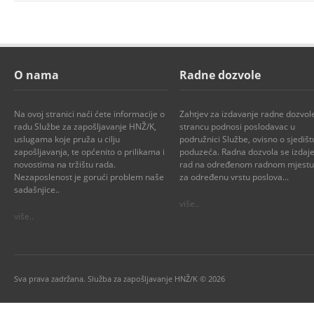
O nama
Radne dozvole
Na ovoj stranici naći ćete informacije o
Zahtjev za izdavanje radne dozvol
radu Službe za zapošljavanje HNŽ/K,
strancu podnosi poslodavac u
uslugama koje pruža u cilju
podružnici Službe, ovisno o sjedišt
zapošljavanja, te općenito o prilikama i
poduzeća. Radna dozvola se izdaje
novostima na tržištu rada.
rad na određenom radnom mjestu i
Nezaposlenost je gorući problem naše
za određenu vrstu poslova...
sadašnjice..
više..
više..
Sva prava zadržana. Služba za zapošljavanje HNŽ/K © 2026