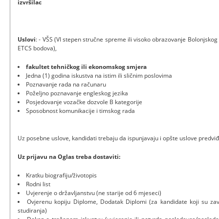
izvršilac
Uslovi
: - VŠS (VI stepen stručne spreme ili visoko obrazovanje Bolonjsko
ETCS bodova),
fakultet tehničkog ili ekonomskog smjera
Jedna (1) godina iskustva na istim ili sličnim poslovima
Poznavanje rada na računaru
Poželjno poznavanje engleskog jezika
Posjedovanje vozačke dozvole B kategorije
Sposobnost komunikacije i timskog rada
Uz posebne uslove, kandidati trebaju da ispunjavaju i opšte uslove predv
Uz prijavu na Oglas treba dostaviti:
Kratku biografiju/životopis
Rodni list
Uvjerenje o državljanstvu (ne starije od 6 mjeseci)
Ovjerenu kopiju Diplome, Dodatak Diplomi (za kandidate koji su zav
studiranja)