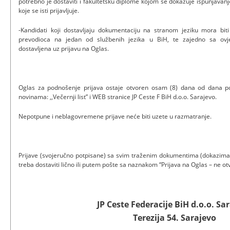
potrebno je dostaviti i fakultetsku diplome kojom se dokazuje ispunjava
koje se isti prijavljuje.
-Kandidati koji dostavljaju dokumentaciju na stranom jeziku mora bi
prevodioca na jedan od službenih jezika u BiH, te zajedno sa ov
dostavljena uz prijavu na Oglas.
Oglas za podnošenje prijava ostaje otvoren osam (8) dana od dana po
novinama: ,,Večernji list” i WEB stranice JP Ceste F BiH d.o.o. Sarajevo.
Nepotpune i neblagovremene prijave neće biti uzete u razmatranje.
Prijave (svojeručno potpisane) sa svim traženim dokumentima (dokazima) 
treba dostaviti lično ili putem pošte sa naznakom “Prijava na Oglas – ne otv
JP Ceste Federacije BiH d.o.o. Sa
Terezija 54. Sarajevo