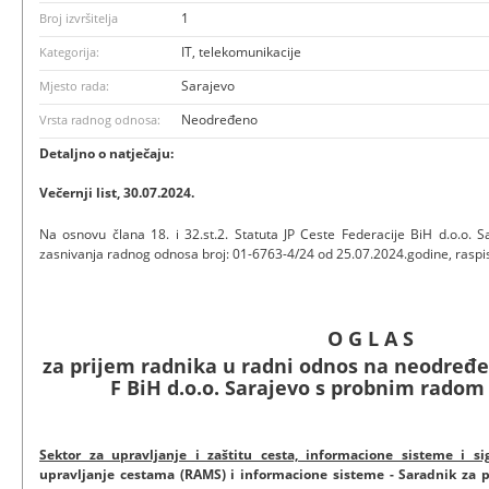
1
Broj izvršitelja
IT, telekomunikacije
Kategorija:
Sarajevo
Mjesto rada:
Neodređeno
Vrsta radnog odnosa:
Detaljno o natječaju:
Večernji list, 30.07.2024.
Na osnovu člana 18. i 32.st.2. Statuta JP Ceste Federacije BiH d.o.o. 
zasnivanja radnog odnosa broj: 01-6763-4/24 od 25.07.2024.godine, raspis
O G L A S
za prijem radnika u radni odnos na neodređe
F BiH d.o.o. Sarajevo s probnim radom
Sektor za upravljanje i zaštitu cesta, informacione sisteme i s
upravljanje cestama (RAMS) i informacione sisteme - Saradnik za p