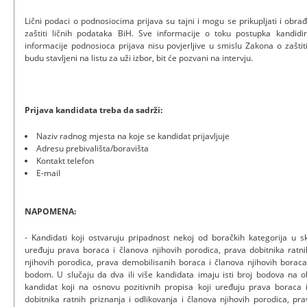
Lični podaci o podnosiocima prijava su tajni i mogu se prikupljati i ob
zaštiti ličnih podataka BiH. Sve informacije o toku postupka kandid
informacije podnosioca prijava nisu povjerljive u smislu Zakona o zaštiti
budu stavljeni na listu za uži izbor, bit će pozvani na intervju.
Prijava kandidata treba da sadrži:
Naziv radnog mjesta na koje se kandidat prijavljuje
Adresu prebivališta/boravišta
Kontakt telefon
E-mail
NAPOMENA:
- Kandidati koji ostvaruju pripadnost nekoj od boračkih kategorija u s
uređuju prava boraca i članova njihovih porodica, prava dobitnika ratni
njihovih porodica, prava demobilisanih boraca i članova njihovih borac
bodom. U slučaju da dva ili više kandidata imaju isti broj bodova na 
kandidat koji na osnovu pozitivnih propisa koji uređuju prava boraca 
dobitnika ratnih priznanja i odlikovanja i članova njihovih porodica, p