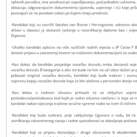
njihovih porodica, ima prednost pri zapošljavanju, pod jednakim uslovima.
dokazuju odgovarajućim dokumentima (potvrda, uvjerenje i sl.) koje prila
pozivajući se na poseban zakon po kojem imaju prednost.
-Kandidati koji su završili fakultet van Bosne i Hercegovine, odnosno a
državi u obavezi je dostaviti rješenje o nostrifikaciji diplome kao i ovj
Diplome.
-Ukoliko kandidat aplicira na više različitih radnih mjesta u JP Ceste F 
dostavi prijavu u zatvorenoj koverti sa traženom dokumentacijom za svako
-Kao dokaz da kandidat posjeduje vozačku dozvolu treba dostaviti ovje
vozačku dozvolu B kategorije a ako isti bude na listi na uži izbor dužan je 
pokazati original vozačku dozvolu, kandidat koji bude izabran i zasnu
ovjerenu kopiju vozačke dozvole koja će biti uložena u personalni dosije is
-Kao dokaz o radnom iskustvu prihvatit će se isključivo uvjere
poslodavca/poslodavaca kod kojih je radno iskustvo stečeno i iz koje se m
kandidat nakon stjecanja tražene stručne spreme radio na istim ili sličnim
-Kandidati koji budu izabrani, prije zaključenja Ugovora o radu, bit će
utvrđivanja zdravstvenog stanja i radne sposobnosti za obavljanje poslo
-Kandidati koji uz prijavu dostavljaju i druge obrazovne ili akademske k