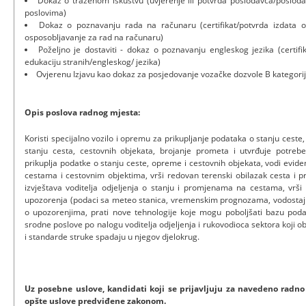
Dokaz o traženom iskustvu (uvjerenje ili potvrda poslodavca/poslodav
poslovima)
Dokaz o poznavanju rada na računaru (certifikat/potvrda izdata od
osposobljavanje za rad na računaru)
Poželjno je dostaviti - dokaz o poznavanju engleskog jezika (certifik
edukaciju stranih/engleskog/ jezika)
Ovjerenu Izjavu kao dokaz za posjedovanje vozačke dozvole B kategori
Opis poslova radnog mjesta:
Koristi specijalno vozilo i opremu za prikupljanje podataka o stanju ceste
stanju cesta, cestovnih objekata, brojanje prometa i utvrđuje potrebe
prikuplja podatke o stanju ceste, opreme i cestovnih objekata, vodi evi
cestama i cestovnim objektima, vrši redovan terenski obilazak cesta i p
izvještava voditelja odjeljenja o stanju i promjenama na cestama, vr
upozorenja (podaci sa meteo stanica, vremenskim prognozama, vodostaji
o upozorenjima, prati nove tehnologije koje mogu poboljšati bazu poda
srodne poslove po nalogu voditelja odjeljenja i rukovodioca sektora koji o
i standarde struke spadaju u njegov djelokrug.
Uz posebne uslove, kandidati koji se prijavljuju za navedeno radno
opšte uslove predviđene zakonom.