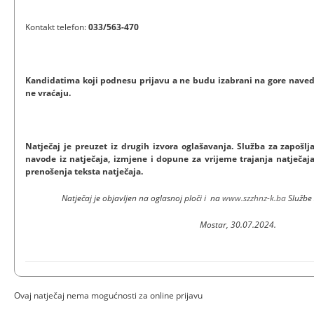
Kontakt telefon:
033/563-470
Kandidatima koji podnesu prijavu a ne budu izabrani na gore nave
ne vraćaju.
Natječaj je preuzet iz drugih izvora oglašavanja. Služba za zapoš
navode iz natječaja, izmjene i dopune za vrijeme trajanja natječaja
prenošenja teksta natječaja.
Natječaj je objavljen na oglasnoj ploči i na
www.szzhnz-k.ba
Službe
Mostar, 30.07.2024.
Ovaj natječaj nema mogućnosti za online prijavu