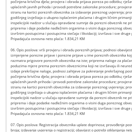
počinjena krivična djela; provjera i obrada prijava poreza po odbitku; rje
uplaćenih javnih prihoda i provodi potrebne zakonske procedure; provjera
stranu na kartici poreznih obveznika za izdavanje poreznog uvjerenja; pro
godišnjeg izvještaja o ukupno isplaćenim plaćama i drugim ličnim primanji
inspekcijski nadzor u slučaju opravdane sumnje da porezni obveznik ne pr
priprema i daje podatke nadležnim organima o visini duga poreznog obvezn
izvršnim postupcima i postupcima stečaja i likvidaciji; izvršava i sve drug
Pripadajuća osnovna neto plaća: 1.834,21 KM
06. Opis poslova: vrši provjeru i obradu poreznih prijava; podnosi obavije
izmjenjene porezne prijave i porezne prijave u ime poreznih obveznika koji 
razmatra prigovore poreznih obveznika na iste; priprema naloge za plaćan
poduzima mjere prema poreznim obveznicima koji ne izvršavaju ili neure
izdaje prekršajne naloge, podnosi zahtjeve za pokretanje prekršajnog post
počinjena krivična djela; provjera i obrada prijava poreza po odbitku; rje
uplaćenih javnih prihoda i provodi potrebne zakonske procedure; provjera
stranu na kartici poreznih obveznika za izdavanje poreznog uvjerenja; pro
godišnjeg izvještaja o ukupno isplaćenim plaćama i drugim ličnim primanji
inspekcijski nadzor u slučaju opravdane sumnje da porezni obveznik ne pr
priprema i daje podatke nadležnim organima o visini duga poreznog obvezn
izvršnim postupcima i postupcima stečaja i likvidaciji; izvršava i sve drug
Pripadajuća osnovna neto plaća: 1.834,21 KM
07. Opis poslova: Registracija obveznika uplate doprinosa; provođenje pos
broja; izdavanje uvjerenja o registraciji; obavijest o potrebi otklanjanja ne