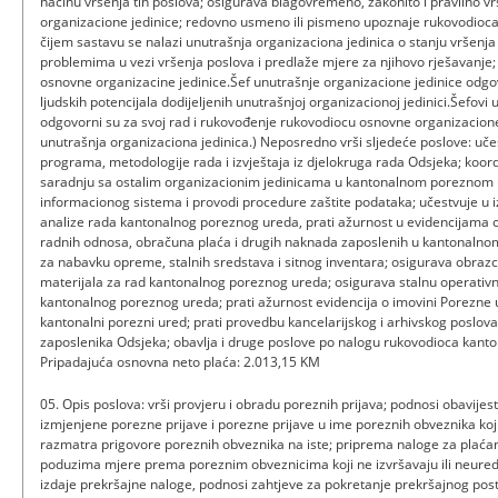
načinu vršenja tih poslova; osigurava blagovremeno, zakonito i pravilno vr
organizacione jedinice; redovno usmeno ili pismeno upoznaje rukovodioca
čijem sastavu se nalazi unutrašnja organizaciona jedinica o stanju vršenja 
problemima u vezi vršenja poslova i predlaže mjere za njihovo rješavanje
osnovne organizacine jedinice.Šef unutrašnje organizacione jedinice odgovo
ljudskih potencijala dodijeljenih unutrašnjoj organizacionoj jedinici.Šefovi
odgovorni su za svoj rad i rukovođenje rukovodiocu osnovne organizacione 
unutrašnja organizaciona jedinica.) Neposredno vrši sljedeće poslove: uče
programa, metodologije rada i izvještaja iz djelokruga rada Odsjeka; koord
saradnju sa ostalim organizacionim jedinicama u kantonalnom poreznom u
informacionog sistema i provodi procedure zaštite podataka; učestvuje u iz
analize rada kantonalnog poreznog ureda, prati ažurnost u evidencijama o 
radnih odnosa, obračuna plaća i drugih naknada zaposlenih u kantonalno
za nabavku opreme, stalnih sredstava i sitnog inventara; osigurava obrazc
materijala za rad kantonalnog poreznog ureda; osigurava stalnu operati
kantonalnog poreznog ureda; prati ažurnost evidencija o imovini Porezne
kantonalni porezni ured; prati provedbu kancelarijskog i arhivskog poslov
zaposlenika Odsjeka; obavlja i druge poslove po nalogu rukovodioca kant
Pripadajuća osnovna neto plaća: 2.013,15 KM
05. Opis poslova: vrši provjeru i obradu poreznih prijava; podnosi obavije
izmjenjene porezne prijave i porezne prijave u ime poreznih obveznika koji 
razmatra prigovore poreznih obveznika na iste; priprema naloge za plaćan
poduzima mjere prema poreznim obveznicima koji ne izvršavaju ili neure
izdaje prekršajne naloge, podnosi zahtjeve za pokretanje prekršajnog post