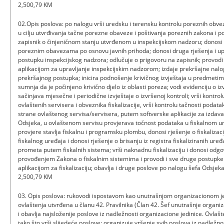
2,500,79 KM
02.Opis poslova: po nalogu vrši uredsku i terensku kontrolu poreznih obve
u cilju utvrđivanja tačne porezne obaveze i poštivanja poreznih zakona i 
zapisnik o činjeničnom stanju utvrđenom u inspekcijskom nadzoru; donosi
poreznim obavezama po osnovu javnih prihoda; donosi druga rješenja i up
postupku inspekcijskog nadzora; odlučuje o prigovoru na zapisnik; provod
aplikacijom za upravljanje inspekcijskim nadzorom; izdaje prekršajne nalo
prekršajnog postupka; inicira podnošenje krivičnog izvještaja u predmeti
sumnja da je počinjeno krivično djelo iz oblasti poreza; vodi evidenciju o 
sačinjava mjesečne i periodične izvještaje o izvršenoj kontroli; vrši kontr
ovlaštenih servisera i obveznika fiskalizacije, vrši kontrolu tačnosti poda
strane ovlaštenog servisa/servisera, putem softverske aplikacije za izdava
Odsjeka, u ovlaštenom servisu provjerava točnost podataka u fiskalnom uređ
provjere stavlja fiskalnu i programsku plombu, donosi rješenje o fiskalizacij
fiskalnog uređaja i donosi rješenje o brisanju iz registra fiskaliziranih uređ
prometa putem fiskalnih sistema; vrši naknadnu fiskalizaciju i donosi odgo
provođenjem Zakona o fiskalnim sistemima i provodi i sve druge postupke
aplikacijom za fiskalizaciju; obavlja i druge poslove po nalogu šefa Odsje
2,500,79 KM
03. Opis poslova: rukovodi ispostavom kao unutrašnjom organizacionom j
ovlaštenja utvrđena u članu 42. Pravilnika (Član 42. Šef unutrašnje organi
i obavlja najsloženije poslove iz nadležnosti organizacione jedinice. Ovlašt
tako što vrši slijedeće poslove: organizuje vršenje svih poslova iz nadležn