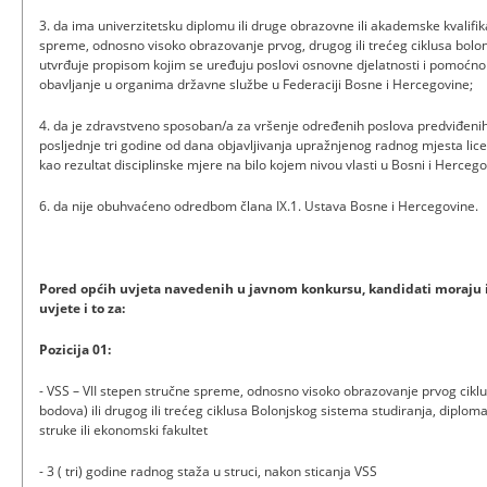
3. da ima univerzitetsku diplomu ili druge obrazovne ili akademske kvalifi
spreme, odnosno visoko obrazovanje prvog, drugog ili trećeg ciklusa bolon
utvrđuje propisom kojim se uređuju poslovi osnovne djelatnosti i pomoćno t
obavljanje u organima državne službe u Federaciji Bosne i Hercegovine;
4. da je zdravstveno sposoban/a za vršenje određenih poslova predviđenih 
posljednje tri godine od dana objavljivanja upražnjenog radnog mjesta lice
kao rezultat disciplinske mjere na bilo kojem nivou vlasti u Bosni i Hercego
6. da nije obuhvaćeno odredbom člana IX.1. Ustava Bosne i Hercegovine.
Pored općih uvjeta navedenih u javnom konkursu, kandidati moraju i
uvjete i to za:
Pozicija 01:
- VSS – VII stepen stručne spreme, odnosno visoko obrazovanje prvog ciklu
bodova) ili drugog ili trećeg ciklusa Bolonjskog sistema studiranja, diplo
struke ili ekonomski fakultet
- 3 ( tri) godine radnog staža u struci, nakon sticanja VSS