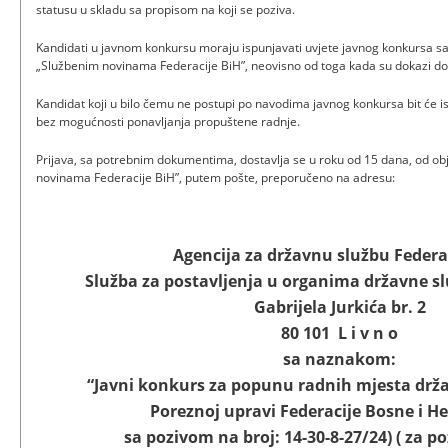
statusu u skladu sa propisom na koji se poziva.
Kandidati u javnom konkursu moraju ispunjavati uvjete javnog konkursa 
„Službenim novinama Federacije BiH”, neovisno od toga kada su dokazi dos
Kandidat koji u bilo čemu ne postupi po navodima javnog konkursa bit će i
bez mogućnosti ponavljanja propuštene radnje.
Prijava, sa potrebnim dokumentima, dostavlja se u roku od 15 dana, od o
novinama Federacije BiH”, putem pošte, preporučeno na adresu:
Agencija za državnu službu Federa
Služba za postavljenja u organima državne s
Gabrijela Jurkića br. 2
80 101 L i v n o
sa naznakom:
“Javni konkurs za popunu radnih mjesta drž
Poreznoj upravi Federacije Bosne i H
sa pozivom na broj: 14-30-8-27/24) ( za pozi