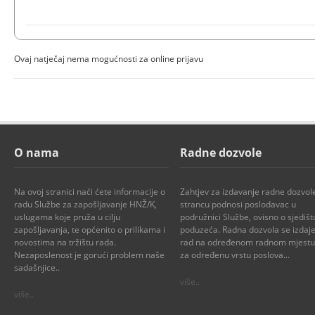
Ovaj natječaj nema mogućnosti za online prijavu
O nama
Radne dozvole
Na ovoj stranici naći ćete informacije o
Zahtjev za izdavanje radne dozvol
radu Službe za zapošljavanje HNŽ/K,
strancu podnosi poslodavac u
uslugama koje pruža u cilju
podružnici Službe, ovisno o sjedišt
zapošljavanja, te općenito o prilikama i
poduzeća. Radna dozvola se izdaje
novostima na tržištu rada.
rad na određenom radnom mjestu i
Nezaposlenost je gorući problem naše
za određenu vrstu poslova...
sadašnjice..
više..
više..