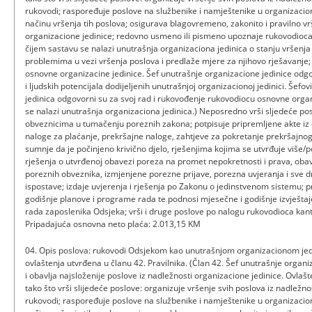
rukovodi; raspoređuje poslove na službenike i namještenike u organizaciono
načinu vršenja tih poslova; osigurava blagovremeno, zakonito i pravilno vr
organizacione jedinice; redovno usmeno ili pismeno upoznaje rukovodioca
čijem sastavu se nalazi unutrašnja organizaciona jedinica o stanju vršenja 
problemima u vezi vršenja poslova i predlaže mjere za njihovo rješavanje
osnovne organizacine jedinice. Šef unutrašnje organizacione jedinice odgo
i ljudskih potencijala dodijeljenih unutrašnjoj organizacionoj jedinici. Šefo
jedinica odgovorni su za svoj rad i rukovođenje rukovodiocu osnovne organ
se nalazi unutrašnja organizaciona jedinica.) Neposredno vrši sljedeće p
obveznicima u tumačenju poreznih zakona; potpisuje pripremljene akte iz
naloge za plaćanje, prekršajne naloge, zahtjeve za pokretanje prekršajno
sumnje da je počinjeno krivično djelo, rješenjima kojima se utvrđuje više/p
rješenja o utvrđenoj obavezi poreza na promet nepokretnosti i prava, obavi
poreznih obveznika, izmjenjene porezne prijave, porezna uvjeranja i sve dr
ispostave; izdaje uvjerenja i rješenja po Zakonu o jedinstvenom sistemu; p
godišnje planove i programe rada te podnosi mjesečne i godišnje izvještaj
rada zaposlenika Odsjeka; vrši i druge poslove po nalogu rukovodioca ka
Pripadajuća osnovna neto plaća: 2.013,15 KM
04. Opis poslova: rukovodi Odsjekom kao unutrašnjom organizacionom jed
ovlaštenja utvrđena u članu 42. Pravilnika. (Član 42. Šef unutrašnje organ
i obavlja najsloženije poslove iz nadležnosti organizacione jedinice. Ovlašt
tako što vrši slijedeće poslove: organizuje vršenje svih poslova iz nadležn
rukovodi; raspoređuje poslove na službenike i namještenike u organizaciono