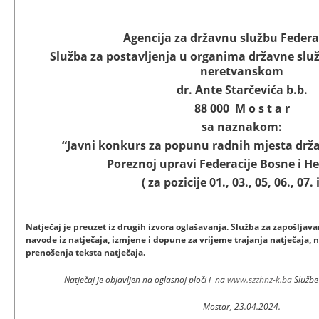
Agencija za državnu službu Federa
Služba za postavljenja u organima državne slu
neretvanskom
dr. Ante Starčevića b.b.
88 000 M o s t a r
sa naznakom:
“Javni konkurs za popunu radnih mjesta drž
Poreznoj upravi Federacije Bosne i H
( za pozicije 01., 03., 05, 06., 07. i
Natječaj je preuzet iz drugih izvora oglašavanja. Služba za zapošlj
navode iz natječaja, izmjene i dopune za vrijeme trajanja natječaja, n
prenošenja teksta natječaja.
Natječaj je objavljen na oglasnoj ploči i na
www.szzhnz-k.ba
Službe
Mostar, 23.04.2024.