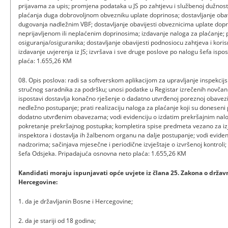
prijavama za upis; promjena podataka u JS po zahtjevu i službenoj dužnosti
plaćanja duga dobrovoljnom obvezniku uplate doprinosa; dostavljanje obavi
dugovanja nadležnim VBF; dostavljanje obavijesti obveznicima uplate dop
neprijavljenom ili neplaćenim doprinosima; izdavanje naloga za plaćanje; 
osiguranja/osiguranika; dostavljanje obavijesti podnosiocu zahtjeva i kori
izdavanje uvjerenja iz JS; izvršava i sve druge poslove po nalogu šefa isp
plaća: 1.655,26 KM
08. Opis poslova: radi sa softverskom aplikacijom za upravljanje inspekci
stručnog saradnika za podršku; unosi podatke u Registar izrečenih novčan
ispostavi dostavlja konačno rješenje o dadatno utvrđenoj poreznoj obavezi 
nedležno postupanje; prati realizaciju naloga za plaćanje koji su doneseni 
dodatno utvrđenim obavezama; vodi evidenciju o izdatim prekršajnim nal
pokretanje prekršajnog postupka; kompletira spise predmeta vezano za izja
inspektora i dostavlja ih žalbenom organu na dalje postupanje; vodi eviden
nadzorima; sačinjava mjesečne i periodične izvještaje o izvršenoj kontroli;
šefa Odsjeka. Pripadajuća osnovna neto plaća: 1.655,26 KM
Kandidati moraju ispunjavati opće uvjete iz člana 25. Zakona o državn
Hercegovine:
1. da je državljanin Bosne i Hercegovine;
2. da je stariji od 18 godina;