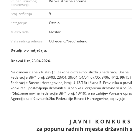
Visoka stručna sprema
Stupanj stručnog
obrazovanja:
9
Broj izvršitelja
Ostalo
Kategorija:
Mostar
Mjesto rada:
Određeno/Neodređeno
Vrsta radnog odnosa:
Detaljno o natječaju:
Dnevni list, 23.04.2024.
Na osnovu člana 24. stav (3) Zakona o državnoj službi u Federaciji Bosne 
Federacije BiH”, broj: 29/03, 23/04, 39/04, 54/04, 67/05, 8/06, 4/12, 99/15
Federacije Bosne i Hercegovine, broj: U-13/16) i člana 5. Pravilnika o pra
konkursa i postavljenja državnih službenika u organima državne službe F
(“Službene novine Federacije BiH”, broj: 13/19), a na zahtjev Porezne upr
Agencija za državnu službu Federacije Bosne i Hercegovine, objavljuje
J A V N I K O N K U R S
za popunu radnih mjesta državnih 