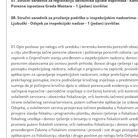
07. Stručni saradnik za registraciju obveznika uplate doprinosa - Kan
Porezna ispostava Grada Mostara – 1 (jedan) izvršilac
08. Stručni saradnik za pružanje podrške u inspekcijskim nadzorima 
Ljubuški - Odsjek za inspekcijski nadzor - 1 (jedan) izvršilac
01.Opis poslova: po nalogu vrši uredsku i terensku kontrolu poreznih obve
u cilju utvrđivanja tačne porezne obaveze i poštivanja poreznih zakona i 
zapisnik o činjeničnom stanju utvrđenom u inspekcijskom nadzoru; donosi
poreznim obavezama po osnovu javnih prihoda; donosi druga rješenja i up
postupku inspekcijskog nadzora; odlučuje o prigovoru na zapisnik; provod
aplikacijom za upravljanje inspekcijskim nadzorom; izdaje prekršajne nalo
prekršajnog postupka; inicira podnošenje krivičnog izvještaja u predmeti
sumnja da je počinjeno krivično djelo iz oblasti poreza;vodi evidenciju o i
sačinjava mjesečne i periodične izvještaje o izvršenoj kontroli; vrši kontr
ovlaštenih servisera i obveznika fiskalizacije, vrši kontrolu tačnosti poda
strane ovlaštenog servisa/servisera, putem softverske aplikacije za izdava
Odsjeka, u ovlaštenom servisu provjerava točnost podataka u fiskalnom uređ
provjere stavlja fiskalnu i programsku plombu, donosi rješenje o fiskalizacij
fiskalnog uređaja i donosi rješenje o brisanju iz registra fiskaliziranih uređ
prometa putem fiskalnih sistema; vrši naknadnu fiskalizaciju i donosi odgo
provođenjem Zakona o fiskalnim sistemima i provodi i sve druge postupke
aplikacijom za fiskalizaciju; obavlja i druge poslove po nalogu šefa Odsje