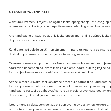
NAPOMENE ZA KANDIDATE:
O datumu, vremenu i mjestu polaganja ispita općeg znanja i stručnog ispita
putem web stranice Agencije, https://ekonkurs.adsfbih.gov.ba/ Imena kandi
Ako kandidat ne pristupi polaganju ispita općeg znanja i/ili stručnog ispita
dalje konkursne procedure.
Kandidate, koji polože stručni ispit (pismeni i intervju), Agencija će pisano
dostavljanja dokaza o ispunjavanju uvjeta javnog konkursa.
Ovjerena fotokopija diplome o završenom visokom obrazovanju na mjest
sadržavati napomenu da izvornik, dakle diploma, sadrži suhi žig koji se na f
fotokopije diploma moraju sadržavati i potpise ovlaštenih lica.
Agencija može u svakoj fazi konkursne procedure zatražiti od kandidata na 
fotokopija dokumenata koji služe u svrhu dokazivanja ispunjavanja uvjeta 
kandidat ne postupi po zahtjevu Agencije za provjeru izvornosti dostavljen
dokumenata, bit će isključen iz konkursne procedure.
Istovremeno sa dostavom dokaza o ispunjavanju uvjeta javnog konkursa, ka
prioritetno zapošljavanje po osnovu posebnog zakona, dužan je dostaviti