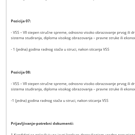
Pozicija 07:
- VSS – VII stepen stručne spreme, odnosno visoko obrazovanje prvog ili dr
sistema studiranja, diploma visokog obrazovanja – pravne struke ili ekono
- 1 (jedna) godina radnog staža u struci, nakon sticanja VSS
Pozicija 08:
- VSS – VII stepen stručne spreme, odnosno visoko obrazovanje prvog ili dr
sistema studiranja, diploma visokog obrazovanja – pravne struke ili ekono
-1 (jedna) godina radnog staža u struci, nakon sticanja VSS
Prijavljivanje-potrebni dokumenti:
1.Kandidati se prijavljuju na javni konkurs dostavljanjem uredno popunjen