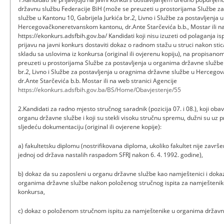
državnu službu Federacije BiH (može se preuzeti u prostorijama Službe z
službe u Kantonu 10, Gabrijela Jurkića br.2, Livno i Službe za postavljenja
Hercegovačkoneretvanskom kantonu, dr.Ante Starčevića b.b., Mostar ili na
https://ekonkurs.adsfbih.gov.ba/ Kandidati koji nisu izuzeti od polaganja i
prijavu na javni konkurs dostaviti dokaz o radnom stažu u struci nakon sti
skladu sa uslovima iz konkursa (original ili ovjerenu kopiju), na propisa
preuzeti u prostorijama Službe za postavljenja u organima državne službe 
br.2, Livno i Službe za postavljenja u oragnima državne službe u Herceg
dr.Ante Starčevića b.b. Mostar ili na web stranici Agencije
https://ekonkurs.adsfbih.gov.ba/BS/Home/Obavjestenje/55
2.Kandidati za radno mjesto stručnog saradnik (pozicija 07. i 08.), koji oba
organu državne službe i koji su stekli visoku stručnu spremu, dužni su uz pr
sljedeću dokumentaciju (original ili ovjerene kopije):
a) fakultetsku diplomu (nostrifikovana diploma, ukoliko fakultet nije završe
jednoj od država nastalih raspadom SFRJ nakon 6. 4. 1992. godine),
b) dokaz da su zaposleni u organu državne službe kao namještenici i doka
organima državne službe nakon položenog stručnog ispita za namještenike
konkursa,
c) dokaz o položenom stručnom ispitu za namještenike u organima državn