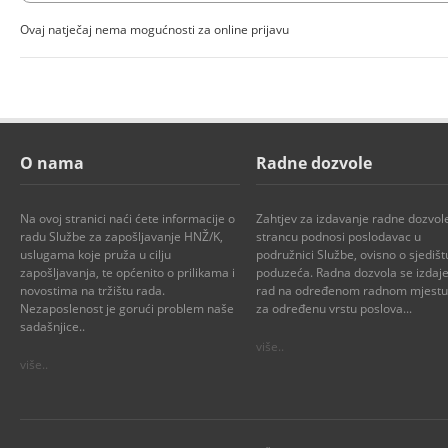
Ovaj natječaj nema mogućnosti za online prijavu
O nama
Radne dozvole
Na ovoj stranici naći ćete informacije o
Zahtjev za izdavanje radne dozvol
radu Službe za zapošljavanje HNŽ/K,
strancu podnosi poslodavac u
uslugama koje pruža u cilju
podružnici Službe, ovisno o sjedišt
zapošljavanja, te općenito o prilikama i
poduzeća. Radna dozvola se izdaje
novostima na tržištu rada.
rad na određenom radnom mjestu i
Nezaposlenost je gorući problem naše
za određenu vrstu poslova...
sadašnjice..
više..
više..