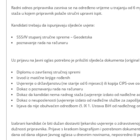
Radni odnos pripravnika zasniva se na određeno vrijeme u trajanju od 6 mje
staža u kojem pripravnik polaže stručni upravni ispit.
Kandidati trebaju da ispunjavaju sljedeće uvjete:
SSS/IV stupanj stručne spreme – Geodetska
poznavanje rada na računaru
Uz prijavu na Javni oglas potrebno je priložiti sljedeća dokumenta (original 
Diplomu o završenoj stručnoj spremi
Izvod iz matične knjige rođenih
Uvjerenje o državljanstvu (ne starije od 6 mjeseci) ili kopija CIPS-ove o
Dokaz o poznavanju rada na računaru
Dokaz da kandidat nema radnog staža (uvjerenje izdato od nadležne ad
Dokaz o neuposlenosti (uvjerenje izdato od nadležne službe za zapošlj
Izjava da nije obuhvaćen odredbom čl. IX 1. Ustava BiH od nadležnog 
Izabrani kandidat će biti dužan dostaviti ljekarsko uvjerenje o zdravstveno
dužnosti pripravnika. Prijave s kratkom biografijom i potrebnom dokument
dana od dana objave Javnog oglasa u dnevnim novinama, neposredno ili 