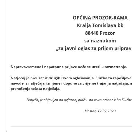
OPĆINA PROZOR-RAMA
Kralja Tomislava bb
88440 Prozor
sa naznakom
„za javni oglas za prijem pripra
Nepravovremene i nepotpune prijave neće se uzeti u razmatranje.
Natječaj je preuzet iz drugih izvora oglašavanja. Služba za zapošlja
navode iz natječaja, izmjene i dopune za vrijeme trajanja natječaja, n
prenošenja teksta natječaja.
Natječaj je objavljen na oglasnoj ploči i na
www.szzhnz-k.ba
Službe
Mostar, 12.07.2023.