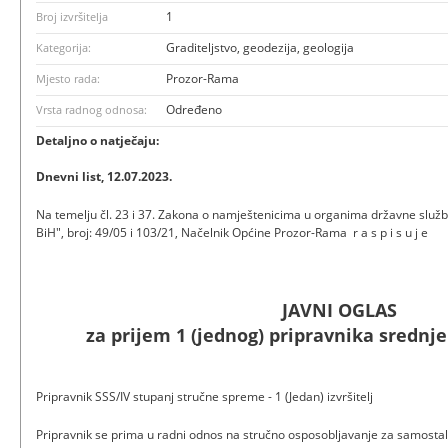
1
Broj izvršitelja
Graditeljstvo, geodezija, geologija
Kategorija:
Prozor-Rama
Mjesto rada:
Određeno
Vrsta radnog odnosa:
Detaljno o natječaju:
Dnevni list, 12.07.2023.
Na temelju čl. 23 i 37. Zakona o namještenicima u organima državne službe 
BiH", broj: 49/05 i 103/21, Načelnik Općine Prozor-Rama r a s p i s u j e
JAVNI OGLAS
za prijem 1 (jednog) pripravnika srednj
Pripravnik SSS/IV stupanj stručne spreme - 1 (Jedan) izvršitelj
Pripravnik se prima u radni odnos na stručno osposobljavanje za samostaln