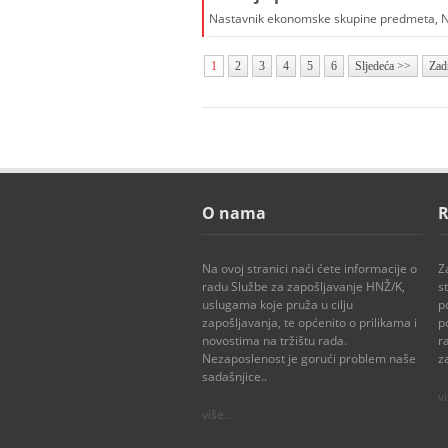
Nastavnik ekonomske skupine predmeta, Nas
1
2
3
4
5
6
Sljedeća >>
Zad
O nama
R
Na ovoj stranici naći ćete informacije o
Z
radu Službe za zapošljavanje HNŽ/K,
s
uslugama koje pruža u cilju
p
zapošljavanja, te općenito o prilikama i
p
novostima na tržištu rada.
r
Nezaposlenost je gorući problem naše
z
sadašnjice..
vi
više..