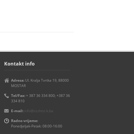
Kontakt info
Adresa:
Ul. Kralja Tvrtka 19, 88000
MOSTAR
Tel/Fax:
+ 387 36 334 800; +387 36
334 810
E-mail:
info@szzhnz-k.ba
Radno vrijeme:
Ponedjeljak-Petak: 08:00-16:00