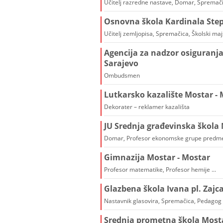
Učitelj razredne nastave, Domar, Spremačic
Osnovna škola Kardinala St
Učitelj zemljopisa, Spremačica, Školski ma
Agencija za nadzor osiguranja
Sarajevo
Ombudsmen
Lutkarsko kazalište Mostar -
Dekorater – reklamer kazališta
JU Srednja građevinska škola 
Domar, Profesor ekonomske grupe predmeta
Gimnazija Mostar - Mostar
Profesor matematike, Profesor hemije ...
Glazbena škola Ivana pl. Zajc
Nastavnik glasovira, Spremačica, Pedagog .
Srednja prometna škola Mosta