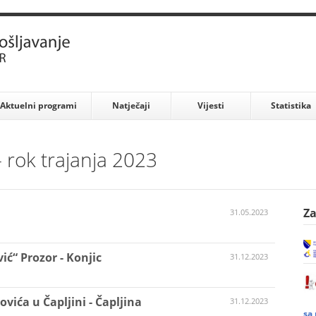
Aktuelni programi
Natječaji
Vijesti
Statistika
 rok trajanja 2023
Za
31.05.2023
ić“ Prozor - Konjic
31.12.2023
vića u Čapljini - Čapljina
31.12.2023
sa