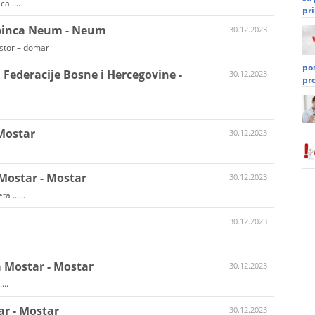
a ....
pri
epinca Neum - Neum
30.12.2023
jstor – domar
po
 Federacije Bosne i Hercegovine -
30.12.2023
pr
 Mostar
30.12.2023
Mostar - Mostar
30.12.2023
 ......
30.12.2023
a Mostar - Mostar
30.12.2023
...
r - Mostar
30.12.2023