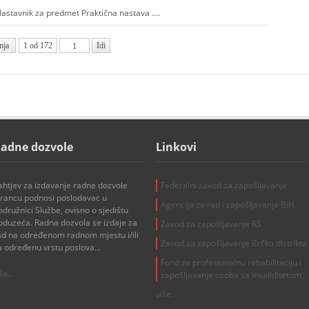
tavnik za predmet Praktična nastava ....
nja
1 od 172
Idi
adne dozvole
Linkovi
ahtjev za izdavanje radne dozvole
Federalni zavod za zapošljavanje
trancu podnosi poslodavac u
Agencija za rad i zapošljavanje BiH
odružnici Službe, ovisno o sjedištu
oduzeća. Radna dozvola se izdaje za
Zavod za zapošljavanje RS
ad na određenom radnom mjestu i/ili
Zavod za zapošljavanje Brčko distrikta
a određenu vrstu poslova...
Fond za profesionalnu rehabilitaciju i
še..
zapošljavanje osoba sa invaliditetom
više..