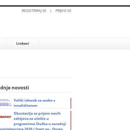
REGISTRIRAJ SE
|
PRIJAVI SE
Linkovi
dnje novosti
Veliki iskorak za osobe s
invaliditetom
Obustavlja se prijem novih
zahtjeva za učešće u
programima Služba u suradnji
 poslodavcima 2026 i Start up - Druga